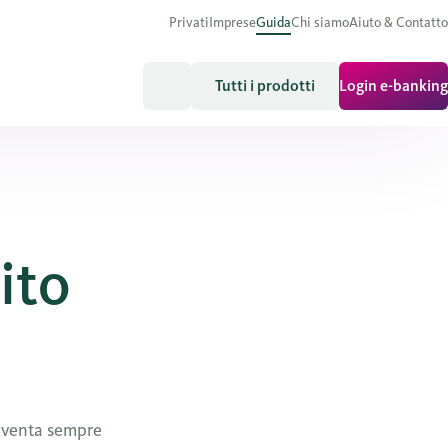
Privati
Imprese
Guida
Chi siamo
Aiuto & Contatto
Tutti i prodotti
Login e-banking
ito
 diventa sempre