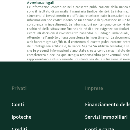
Avvertenze legali
Le informazioni contenute nella presente pubblicazione della Banca Mig
sono il risultato di un’analisi finanziaria (indipendente). Le inform
strumenti di investimento o a effettuare determinate transazioni o a
informazioni non costituiscono né un annuncio di quotazione né un fo
consulenza in investimenti. Le informazioni non tengono conto né degl
rischio né della situazione finanziaria né di altre esigenze particolar
eventuali decisioni d’investimento basandosi su indagini individuali, 
ottenute nell’ambito di una consulenza in investimenti. La documentaz
web bancamigros.ch/fib-it. Il contenuto di questa pubblicazione potre
dell’intelligenza artificiale, la Banca Migros SA utilizza tecnologi
che le presenti informazioni siano state create con o senza l’aiuto de
completezza e declina qualsivoglia responsabilità per eventuali perdi
rappresentano esclusivamente un’istantanea della situazione al mom
Privati
Imprese
Conti
Finanziamento dell
Ipoteche
Servizi immobiliari
Crediti
Conti e carte