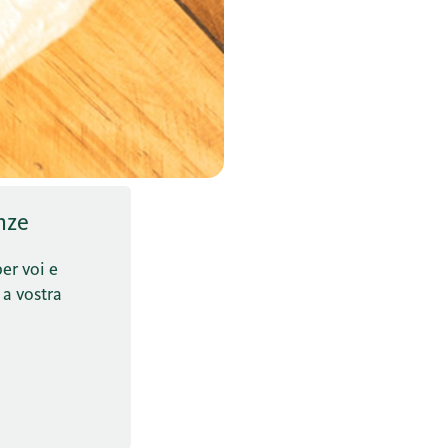
nze
per voi e
 a vostra