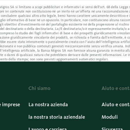
ros SA si limitano a scopi pubblicitari e informativi ai sensi dell’art. 68 della Legge s
azioni ivi contenute non costituiscono né un invito né un’offerta né una raccomandazione
 concludere qualsiasi altro atto legale, bensì hanno carattere unicamente descrittivo e
glio informativo di base né un opuscolo. In particolare, non costituiscono alcuna racc
i obiettivi d’investimento né del portafoglio esistente né della propensione al rischio 
i del destinatario o della destinataria. La/Il destinataria/o è espressamente invitata/o 
compreso lo studio dei fogli informativi di base e dei prospetti giuridicamente vincolant
ione giuridicamente vincolante dei prodotti, se richiesta e fornita dall’emittente, è co
bbe essere stato interamente o parzialmente creato con l’aiuto dell’intelligenza artific
e selezionate e non pubblica contenuti generati meccanicamente senza verifica umana. I
ll’intelligenza artificiale, la Banca Migros SA non fornisce alcuna garanzia in merito all
te o danni di qualsiasi natura che potrebbero derivare dalle presenti informazioni. Le i
ento della stampa; non sono previsti aggiornamenti automatici regolari.
Chi siamo
Aiuto e cont
e imprese
La nostra azienda
Aiuto e cont
la nostra storia aziendale
Moduli
Lavoro e carriera
Sicurezza