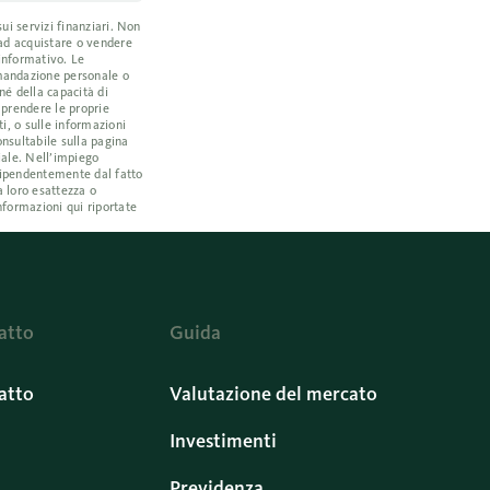
ui servizi finanziari. Non
 ad acquistare o vendere
 informativo. Le
omandazione personale o
né della capacità di
a prendere le proprie
i, o sulle informazioni
nsultabile sulla pagina
iale. Nell’impiego
ndipendentemente dal fatto
a loro esattezza o
nformazioni qui riportate
atto
Guida
atto
Valutazione del mercato
Investimenti
Previdenza