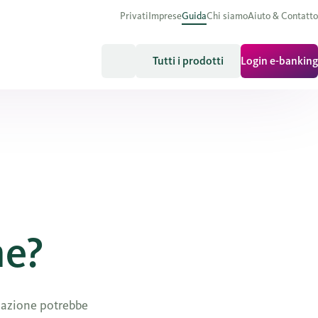
Privati
Imprese
Guida
Chi siamo
Aiuto & Contatto
Tutti i prodotti
Login e-banking
ne?
zzazione potrebbe