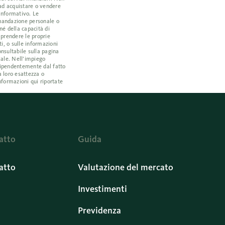
 ad acquistare o vendere
 informativo. Le
omandazione personale o
né della capacità di
a prendere le proprie
i, o sulle informazioni
nsultabile sulla pagina
iale. Nell’impiego
ndipendentemente dal fatto
a loro esattezza o
nformazioni qui riportate
atto
Guida
atto
Valutazione del mercato
Investimenti
Previdenza