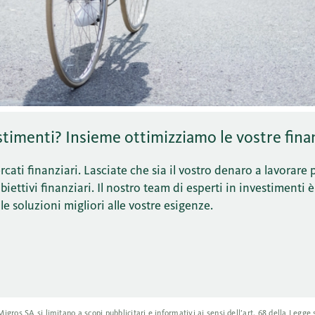
timenti? Insieme ottimizziamo le vostre fina
cati finanziari. Lasciate che sia il vostro denaro a lavorare 
ettivi finanziari. Il nostro team di esperti in investimenti è
le soluzioni migliori alle vostre esigenze.
ros SA si limitano a scopi pubblicitari e informativi ai sensi dell’art. 68 della Legge s