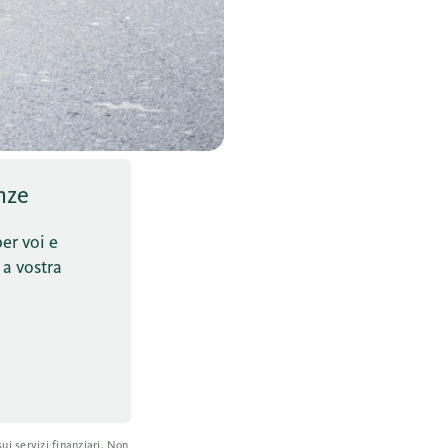
nze
per voi e
 a vostra
ui servizi finanziari. Non