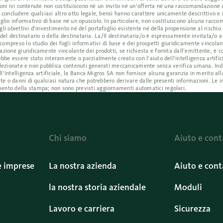
azioni ivi contenute non costituiscono né un invito né un’offerta né una raccomandazione
 concludere qualsiasi altro atto legale, bensì hanno carattere unicamente descrittivo e
glio informativo di base né un opuscolo. In particolare, non costituiscono alcuna racc
i obiettivi d’investimento né del portafoglio esistente né della propensione al rischio 
i del destinatario o della destinataria. La/Il destinataria/o è espressamente invitata/o 
compreso lo studio dei fogli informativi di base e dei prospetti giuridicamente vincolant
ione giuridicamente vincolante dei prodotti, se richiesta e fornita dall’emittente, è co
bbe essere stato interamente o parzialmente creato con l’aiuto dell’intelligenza artific
e selezionate e non pubblica contenuti generati meccanicamente senza verifica umana. I
ll’intelligenza artificiale, la Banca Migros SA non fornisce alcuna garanzia in merito all
te o danni di qualsiasi natura che potrebbero derivare dalle presenti informazioni. Le i
ento della stampa; non sono previsti aggiornamenti automatici regolari.
Chi siamo
Aiuto e cont
e imprese
La nostra azienda
Aiuto e cont
la nostra storia aziendale
Moduli
Lavoro e carriera
Sicurezza