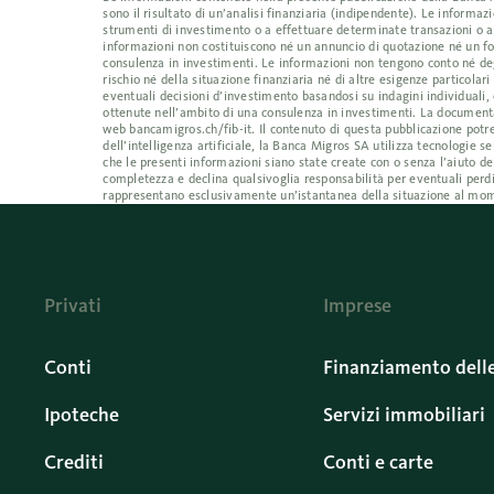
sono il risultato di un’analisi finanziaria (indipendente). Le inform
strumenti di investimento o a effettuare determinate transazioni o a
informazioni non costituiscono né un annuncio di quotazione né un fo
consulenza in investimenti. Le informazioni non tengono conto né degl
rischio né della situazione finanziaria né di altre esigenze particolar
eventuali decisioni d’investimento basandosi su indagini individuali, 
ottenute nell’ambito di una consulenza in investimenti. La documentaz
web bancamigros.ch/fib-it. Il contenuto di questa pubblicazione potre
dell’intelligenza artificiale, la Banca Migros SA utilizza tecnologi
che le presenti informazioni siano state create con o senza l’aiuto de
completezza e declina qualsivoglia responsabilità per eventuali perdi
rappresentano esclusivamente un’istantanea della situazione al mom
Privati
Imprese
Conti
Finanziamento dell
Ipoteche
Servizi immobiliari
Crediti
Conti e carte