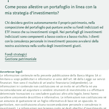
Come posso allestire un portafoglio in linea con la
mia strategia d’investimento?
Chi desidera gestire autonomamente il proprio patrimonio, nella
composizione del portafoglio può puntare anche su fondi indicizzati ed
ETF invece che su investimenti singoli. Nei portafogli gli investimenti
indicizzati sono componenti a basso costo e a basso rischio. I clienti
con la consulenza personale in investimenti possono avvalersi della
nostra assistenza nella scelta degli investimenti giusti.
Fondi strategici
Gestione patrimoniale
Avvertenze legali
Le informazioni contenute nella presente pubblicazione della Banca Migros SA si
limitano a scopi pubblicitari e informativi ai sensi dell’art. 68 della Legge sui servizi
finanziari. Non sono il risultato di un’analisi finanziaria (indipendente). Le
informazioni ivi contenute non costituiscono né un invito né un’offerta né una
raccomandazione ad acquistare o vendere strumenti di investimento o a effettuare
determinate transazioni o a concludere qualsiasi altro atto legale, bensì hanno
carattere unicamente descrittivo e informativo. Le informazioni non costituiscono né
un annuncio di quotazione né un foglio informativo di base né un opuscolo. In
particolare, non costituiscono alcuna raccomandazione personale o consulenza in
investimenti. Le informazioni non tengono conto né degli obiettivi d’investimento né