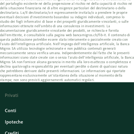
del portafoglio esistente né della propensione al rischio né della capacità di rischio né
della situazione finanziaria né di altre esigenze particolari del destinatario o della
destinataria. La/Il destinataria/o è espressamente invitata/o a prendere le proprie
eventuali decisioni d’investimento basandosi su indagini individuali, compreso lo
studio dei fogli informativi di base e dei prospetti giuridicamente vincolanti, o sulle
informazioni ottenute nell’ambito di una consulenza in investimenti. La
documentazione giuridicamente vincolante dei prodotti, se richiesta e fornita
dall’emittente, è consultabile sulla pagina web bancamigros.ch/fib-it. Il contenuto di
questa pubblicazione potrebbe essere stato interamente o parzialmente creato con
l’aiuto dell’intelligenza artificiale. Nell’impiego dell’intelligenza artificiale, la Banca
Migros SA utilizza tecnologie selezionate e non pubblica contenuti generati
meccanicamente senza verifica umana. Indipendentemente dal fatto che le presenti
informazioni siano state create con o senza l’aiuto dell’intelligenza artificiale, la Banca
Migros SA non fornisce alcuna garanzia in merito alla loro esattezza o completezza e
declina qualsivoglia responsabilità per eventuali perdite o danni di qualsiasi natura
che potrebbero derivare dalle presenti informazioni. Le informazioni qui riportate
rappresentano esclusivamente un’istantanea della situazione al momento della
stampa; non sono previsti aggiornamenti automatici regolari.
Privati
Conti
Ipoteche
Crediti