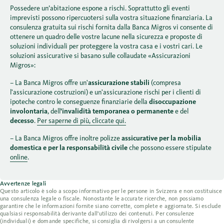
Possedere un’abitazione espone a rischi. Soprattutto gli eventi
imprevisti possono ripercuotersi sulla vostra situazione finanziaria. La
consulenza gratuita sui rischi fornita dalla Banca Migros vi consente di
ottenere un quadro delle vostre lacune nella sicurezza e proposte di
soluzioni individuali per proteggere la vostra casa e i vostri cari. Le
soluzioni assicurative si basano sulle collaudate «Assicurazioni
Migros»:
– La Banca Migros offre un'
assicurazione stabili
(compresa
l'assicurazione costruzioni) e un'assicurazione rischi per i clienti di
ipoteche contro le conseguenze finanziarie della
disoccupazione
involontaria
, dell
'invalidità temporanea o permanente
e del
decesso
.
Per saperne di più, cliccate qui.
– La Banca Migros offre inoltre polizze
assicurative per la mobilia
domestica e per la responsabilità civile
che possono essere stipulate
online
.
Avvertenze legali
Questo articolo è solo a scopo informativo per le persone in Svizzera e non costituisce
una consulenza legale o fiscale. Nonostante le accurate ricerche, non possiamo
garantire che le informazioni fornite siano corrette, complete e aggiornate. Si esclude
qualsiasi responsabilità derivante dall'utilizzo dei contenuti. Per consulenze
(individuali) e domande specifiche, si consiglia di rivolgersi a un consulente