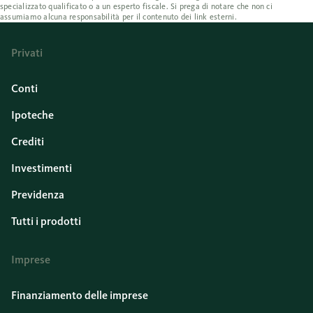
specializzato qualificato o a un esperto fiscale. Si prega di notare che non ci
assumiamo alcuna responsabilità per il contenuto dei link esterni.
Privati
Conti
Ipoteche
Crediti
Investimenti
Previdenza
Tutti i prodotti
Imprese
Finanziamento delle imprese