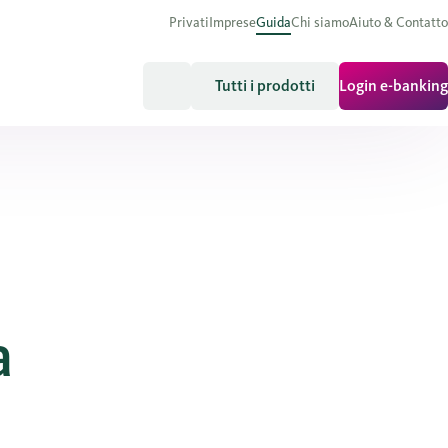
Privati
Imprese
Guida
Chi siamo
Aiuto & Contatto
Tutti i prodotti
Login e-banking
a