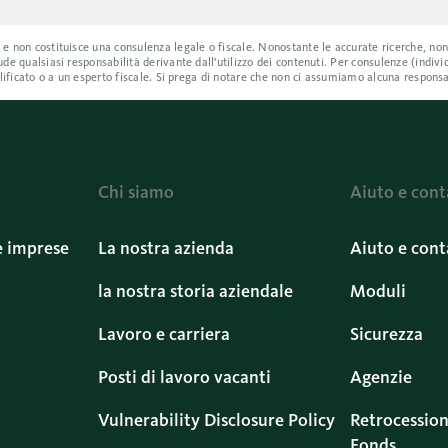
a e non costituisce una consulenza legale o fiscale. Nonostante le accurate ricerche, n
ude qualsiasi responsabilità derivante dall'utilizzo dei contenuti. Per consulenze (indiv
ualificato o a un esperto fiscale. Si prega di notare che non ci assumiamo alcuna responsa
Chi siamo
Aiuto e cont
e imprese
La nostra azienda
Aiuto e cont
la nostra storia aziendale
Moduli
Lavoro e carriera
Sicurezza
Posti di lavoro vacanti
Agenzie
Vulnerability Disclosure Policy
Retrocession
Fonds