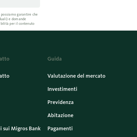
on possiamo garantire che
iduali) e domande
bilità per il contenuto
atto
Guida
atto
Valutazione del mercato
Investimenti
Previdenza
Abitazione
i sui Migros Bank
Pagamenti