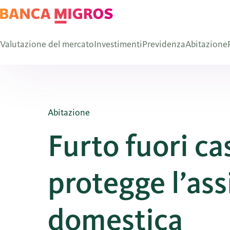
Valutazione del mercato
Investimenti
Previdenza
Abitazione
Abitazione
Furto fuori ca
protegge l’as
domestica