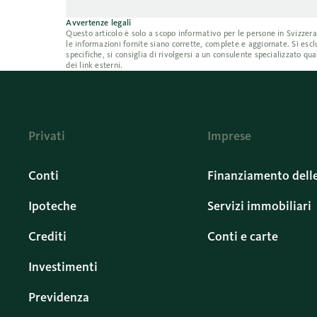
Avvertenze legali
Questo articolo è solo a scopo informativo per le persone in Svizzer
le informazioni fornite siano corrette, complete e aggiornate. Si escl
specifiche, si consiglia di rivolgersi a un consulente specializzato q
dei link esterni.
Privati
Imprese
Conti
Finanziamento dell
Ipoteche
Servizi immobiliari
Crediti
Conti e carte
Investimenti
Previdenza