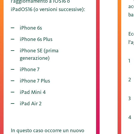
l’aggiornamento a iOS16 o
ac
iPadOS16 (o versioni successive):
ba
iPhone 6s
Ec
iPhone 6s Plus
l’
iPhone SE (prima
generazione)
iPhone 7
iPhone 7 Plus
iPad Mini 4
iPad Air 2
In questo caso occorre un nuovo