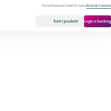
Privati
Imprese
Guida
Chi siamo
Aiuto & Contatto
Tutti i prodotti
Login e-banking