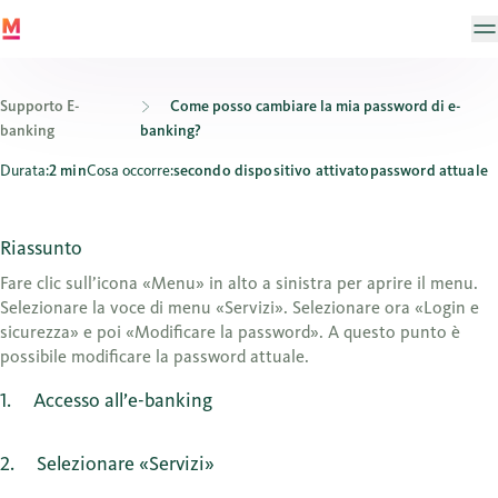
Supporto E-
Come posso cambiare la mia password di e-
banking
banking?
Come posso cambiare la mia password di e-banking?
Durata:
2 min
Cosa occorre:
secondo dispositivo attivato
password attuale
Riassunto
Fare clic sull’icona «Menu» in alto a sinistra per aprire il menu.
Selezionare la voce di menu «Servizi». Selezionare ora «Login e
sicurezza» e poi «Modificare la password». A questo punto è
possibile modificare la password attuale.
1
Accesso all’e-banking
2
Selezionare «Servizi»