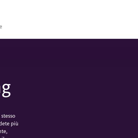
e
ng
 stesso
dete più
nte,