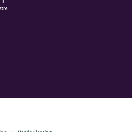
il
stre