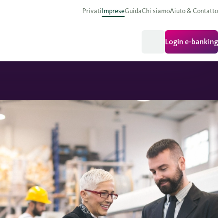
Privati
Imprese
Guida
Chi siamo
Aiuto & Contatto
Login e-banking