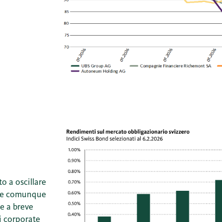
o a oscillare
mane comunque
e a breve
i corporate