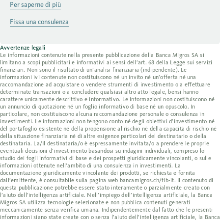
Per saperne di più
Fissa una consulenza
Avvertenze legali
Le informazioni contenute nella presente pubblicazione della Banca Migros SA si
limitano a scopi pubblicitari e informativi ai sensi dell’art. 68 della Legge sui servizi
finanziari. Non sono il risultato di un’analisi finanziaria (indipendente). Le
informazioni ivi contenute non costituiscono né un invito né un’offerta né una
raccomandazione ad acquistare o vendere strumenti di investimento o a effettuare
determinate transazioni o a concludere qualsiasi altro atto legale, bensì hanno
carattere unicamente descrittivo e informativo. Le informazioni non costituiscono né
un annuncio di quotazione né un foglio informativo di base né un opuscolo. In
particolare, non costituiscono alcuna raccomandazione personale o consulenza in
investimenti. Le informazioni non tengono conto né degli obiettivi d’investimento né
del portafoglio esistente né della propensione al rischio né della capacità di rischio né
della situazione finanziaria né di altre esigenze particolari del destinatario o della
destinataria. La/Il destinataria/o è espressamente invitata/o a prendere le proprie
eventuali decisioni d’investimento basandosi su indagini individuali, compreso lo
studio dei fogli informativi di base e dei prospetti giuridicamente vincolanti, o sulle
informazioni ottenute nell’ambito di una consulenza in investimenti. La
documentazione giuridicamente vincolante dei prodotti, se richiesta e fornita
dall’emittente, è consultabile sulla pagina web bancamigros.ch/fib-it. Il contenuto di
questa pubblicazione potrebbe essere stato interamente o parzialmente creato con
l’aiuto dell’intelligenza artificiale. Nell’impiego dell’intelligenza artificiale, la Banca
Migros SA utilizza tecnologie selezionate e non pubblica contenuti generati
meccanicamente senza verifica umana. Indipendentemente dal fatto che le presenti
informazioni siano state create con o senza l’aiuto dell’intelligenza artificiale, la Banca