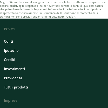
Migros SA non fornisce alcuna garanzia in merito alla loro esattezza o completezza e
declina qualsivoglia responsabilità per eventuali perdite o danni di qualsiasi natura
che potrebbero derivare dalle presenti informazioni. Le informazioni qui riportate
rappresentano esclusivamente un’istantanea della situazione al momento della
stampa; non sono previsti aggiornamenti automatici regolari.
Privati
Conti
Ipoteche
Crediti
Investimenti
Previdenza
Tutti i prodotti
Imprese