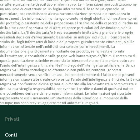
carattere unicamente descrittivo e informativo. Le informazioni non costituiscono né
un annuncio di quotazione né un foglio informativo di base né un opuscolo. In
particolare, non costituiscono alcuna raccomandazione personale o consulenza in
investimenti. Le informazioni non tengono conto né degli obiettivi d’investimento né
del portafoglio esistente né della propensione al rischio né della capacità di rischio né
della situazione finanziaria né di altre esigenze particolari del destinatario o della
destinataria. La/Il destinataria/o è espressamente invitata/o a prendere le proprie
eventuali decisioni d’investimento basandosi su indagini individuali, compreso lo
studio dei fogli informativi di base e dei prospetti giuridicamente vincolanti, o sulle
informazioni ottenute nell’ambito di una consulenza in investimenti. La
documentazione giuridicamente vincolante dei prodotti, se richiesta e fornita
dall’emittente, è consultabile sulla pagina web bancamigros.ch/fib-it. Il contenuto di
questa pubblicazione potrebbe essere stato interamente o parzialmente creato con
l’aiuto dell’intelligenza artificiale. Nell’impiego dell’intelligenza artificiale, la Banca
Migros SA utilizza tecnologie selezionate e non pubblica contenuti generati
meccanicamente senza verifica umana. Indipendentemente dal fatto che le presenti
informazioni siano state create con o senza l’aiuto dell’intelligenza artificiale, la Banca
Migros SA non fornisce alcuna garanzia in merito alla loro esattezza o completezza e
declina qualsivoglia responsabilità per eventuali perdite o danni di qualsiasi natura
che potrebbero derivare dalle presenti informazioni. Le informazioni qui riportate
rappresentano esclusivamente un’istantanea della situazione al momento della
stampa; non sono previsti aggiornamenti automatici regolari.
Privati
Conti