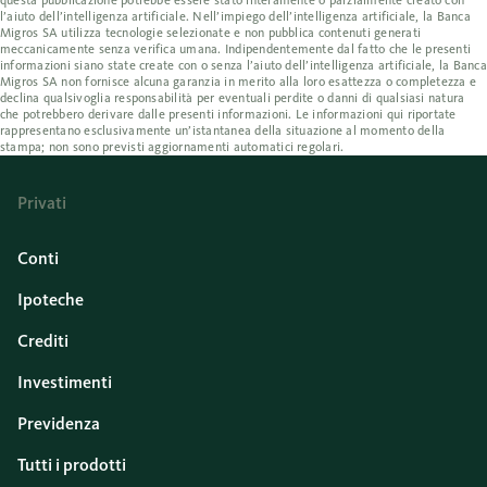
l’aiuto dell’intelligenza artificiale. Nell’impiego dell’intelligenza artificiale, la Banca
Migros SA utilizza tecnologie selezionate e non pubblica contenuti generati
meccanicamente senza verifica umana. Indipendentemente dal fatto che le presenti
informazioni siano state create con o senza l’aiuto dell’intelligenza artificiale, la Banca
Migros SA non fornisce alcuna garanzia in merito alla loro esattezza o completezza e
declina qualsivoglia responsabilità per eventuali perdite o danni di qualsiasi natura
che potrebbero derivare dalle presenti informazioni. Le informazioni qui riportate
rappresentano esclusivamente un’istantanea della situazione al momento della
stampa; non sono previsti aggiornamenti automatici regolari.
Privati
Conti
Ipoteche
Crediti
Investimenti
Previdenza
Tutti i prodotti