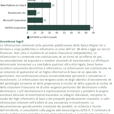
Avvertenze legali
Le informazioni contenute nella presente pubblicazione della Banca Migros SA si
limitano a scopi pubblicitari e informativi ai sensi dell’art. 68 della Legge sui servizi
finanziari. Non sono il risultato di un’analisi finanziaria (indipendente). Le
informazioni ivi contenute non costituiscono né un invito né un’offerta né una
raccomandazione ad acquistare o vendere strumenti di investimento o a effettuare
determinate transazioni o a concludere qualsiasi altro atto legale, bensì hanno
carattere unicamente descrittivo e informativo. Le informazioni non costituiscono né
un annuncio di quotazione né un foglio informativo di base né un opuscolo. In
particolare, non costituiscono alcuna raccomandazione personale o consulenza in
investimenti. Le informazioni non tengono conto né degli obiettivi d’investimento né
del portafoglio esistente né della propensione al rischio né della capacità di rischio né
della situazione finanziaria né di altre esigenze particolari del destinatario o della
destinataria. La/Il destinataria/o è espressamente invitata/o a prendere le proprie
eventuali decisioni d’investimento basandosi su indagini individuali, compreso lo
studio dei fogli informativi di base e dei prospetti giuridicamente vincolanti, o sulle
informazioni ottenute nell’ambito di una consulenza in investimenti. La
documentazione giuridicamente vincolante dei prodotti, se richiesta e fornita
dall’emittente, è consultabile sulla pagina web bancamigros.ch/fib-it. Il contenuto di
questa pubblicazione potrebbe essere stato interamente o parzialmente creato con