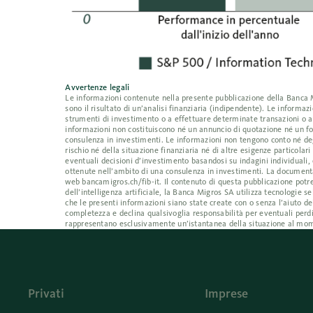
Avvertenze legali
Le informazioni contenute nella presente pubblicazione della Banca Mig
sono il risultato di un’analisi finanziaria (indipendente). Le inform
strumenti di investimento o a effettuare determinate transazioni o a
informazioni non costituiscono né un annuncio di quotazione né un fo
consulenza in investimenti. Le informazioni non tengono conto né degl
rischio né della situazione finanziaria né di altre esigenze particolar
eventuali decisioni d’investimento basandosi su indagini individuali, 
ottenute nell’ambito di una consulenza in investimenti. La documentaz
web bancamigros.ch/fib-it. Il contenuto di questa pubblicazione potre
dell’intelligenza artificiale, la Banca Migros SA utilizza tecnologi
che le presenti informazioni siano state create con o senza l’aiuto de
completezza e declina qualsivoglia responsabilità per eventuali perdi
rappresentano esclusivamente un’istantanea della situazione al mom
Privati
Imprese