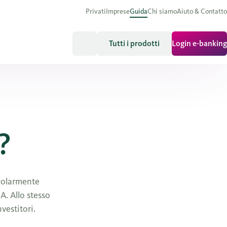
Privati
Imprese
Guida
Chi siamo
Aiuto & Contatto
Tutti i prodotti
Login e-banking
?
icolarmente
A. Allo stesso
vestitori.