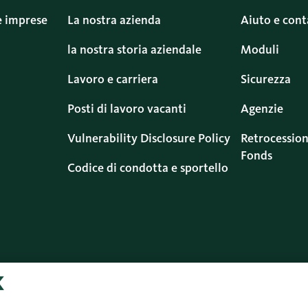
e imprese
La nostra azienda
Aiuto e cont
la nostra storia aziendale
Moduli
Lavoro e carriera
Sicurezza
Posti di lavoro vacanti
Agenzie
Vulnerability Disclosure Policy
Retrocession
Fonds
Codice di condotta e sportello
Protezione dei
Informazioni
Colophon
Di
dati
legali
d’