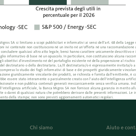
ros SA si limitano a scopi pubblicitari e informativi ai sensi dell’art. 68 della Legge s
azioni ivi contenute non costituiscono né un invito né un’offerta né una raccomandazione
 concludere qualsiasi altro atto legale, bensì hanno carattere unicamente descrittivo e
glio informativo di base né un opuscolo. In particolare, non costituiscono alcuna racc
i obiettivi d’investimento né del portafoglio esistente né della propensione al rischio 
i del destinatario o della destinataria. La/Il destinataria/o è espressamente invitata/o 
compreso lo studio dei fogli informativi di base e dei prospetti giuridicamente vincolant
ione giuridicamente vincolante dei prodotti, se richiesta e fornita dall’emittente, è co
bbe essere stato interamente o parzialmente creato con l’aiuto dell’intelligenza artific
e selezionate e non pubblica contenuti generati meccanicamente senza verifica umana. I
ll’intelligenza artificiale, la Banca Migros SA non fornisce alcuna garanzia in merito all
te o danni di qualsiasi natura che potrebbero derivare dalle presenti informazioni. Le i
ento della stampa; non sono previsti aggiornamenti automatici regolari.
Chi siamo
Aiuto e cont