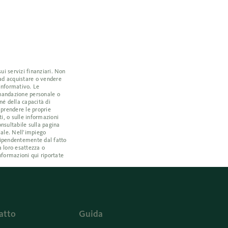
ui servizi finanziari. Non
 ad acquistare o vendere
 informativo. Le
omandazione personale o
né della capacità di
a prendere le proprie
i, o sulle informazioni
nsultabile sulla pagina
iale. Nell’impiego
ndipendentemente dal fatto
a loro esattezza o
nformazioni qui riportate
atto
Guida