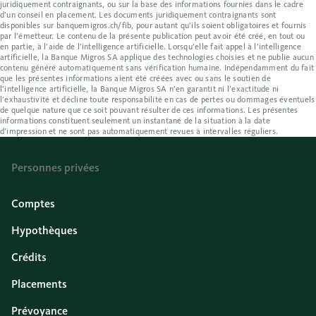
juridiquement contraignants, ou sur la base des informations fournies dans le cadre
d’un conseil en placement. Les documents juridiquement contraignants sont
disponibles sur banquemigros.ch/fib, pour autant qu’ils soient obligatoires et fournis
par l’émetteur. Le contenu de la présente publication peut avoir été créé, en tout ou
en partie, à l’aide de l’intelligence artificielle. Lorsqu’elle fait appel à l’intelligence
artificielle, la Banque Migros SA applique des technologies choisies et ne publie aucun
contenu généré automatiquement sans vérification humaine. Indépendamment du fait
que les présentes informations aient été créées avec ou sans le soutien de
l’intelligence artificielle, la Banque Migros SA n’en garantit ni l’exactitude ni
l’exhaustivité et décline toute responsabilité en cas de pertes ou dommages éventuels
de quelque nature que ce soit pouvant résulter de ces informations. Les présentes
informations constituent seulement un instantané de la situation à la date
d’impression et ne sont pas automatiquement revues à intervalles réguliers.
Personnes privées
Comptes
Hypothèques
Crédits
Placements
Prévoyance