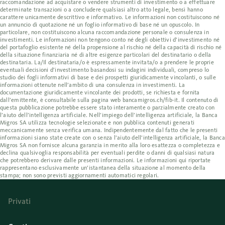
raccomandazione ad acquistare o vendere strumenti di investimento o a effettuare
determinate transazioni o a concludere qualsiasi altro atto legale, bensì hanno
carattere unicamente descrittivo e informativo. Le informazioni non costituiscono né
un annuncio di quotazione né un foglio informativo di base né un opuscolo. In
particolare, non costituiscono alcuna raccomandazione personale o consulenza in
investimenti. Le informazioni non tengono conto né degli obiettivi d’investimento né
del portafoglio esistente né della propensione al rischio né della capacità di rischio né
della situazione finanziaria né di altre esigenze particolari del destinatario o della
destinataria. La/Il destinataria/o è espressamente invitata/o a prendere le proprie
eventuali decisioni d’investimento basandosi su indagini individuali, compreso lo
studio dei fogli informativi di base e dei prospetti giuridicamente vincolanti, o sulle
informazioni ottenute nell’ambito di una consulenza in investimenti. La
documentazione giuridicamente vincolante dei prodotti, se richiesta e fornita
dall’emittente, è consultabile sulla pagina web bancamigros.ch/fib-it. Il contenuto di
questa pubblicazione potrebbe essere stato interamente o parzialmente creato con
l’aiuto dell’intelligenza artificiale. Nell’impiego dell’intelligenza artificiale, la Banca
Migros SA utilizza tecnologie selezionate e non pubblica contenuti generati
meccanicamente senza verifica umana. Indipendentemente dal fatto che le presenti
informazioni siano state create con o senza l’aiuto dell’intelligenza artificiale, la Banca
Migros SA non fornisce alcuna garanzia in merito alla loro esattezza o completezza e
declina qualsivoglia responsabilità per eventuali perdite o danni di qualsiasi natura
che potrebbero derivare dalle presenti informazioni. Le informazioni qui riportate
rappresentano esclusivamente un’istantanea della situazione al momento della
stampa; non sono previsti aggiornamenti automatici regolari.
Privati