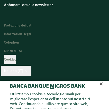
Abbonarsi ora alla newsletter
Protezione dei dati
Informazioni legali
Colophon
Diritti d’uso
Cookies
Italiano (IT)
Twitter
Facebook
Blog
Instagram
Youtube
Linkedi
Utilizziamo i cookie e tecnologie simili per
migliorare l’esperienza dell’utente sui nostri siti
web. Continuando a utilizzare questo sito web,
© 2026 Banca Migros SA
l’utente accetta il nostro uso di cookie e