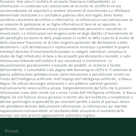
finanziari. Non sono il risultato di un’analisi finanziaria (indipendente). Le
informazioni ivi contenute non costituiscono né un invito né un’offerta né una
raccomandazione ad acquistare o vendere strumenti di investimento o a effettuare
determinate transazioni o a concludere qualsiasi altro atto legale, bensì hanno
carattere unicamente descrittivo e informativo. Le informazioni non costituiscono né
un annuncio di quotazione né un foglio informativo di base né un opuscolo. In
particolare, non costituiscono alcuna raccomandazione personale o consulenza in
investimenti. Le informazioni non tengono conto né degli obiettivi d’investimento né
del portafoglio esistente né della propensione al rischio né della capacità di rischio né
della situazione finanziaria né di altre esigenze particolari del destinatario o della
destinataria. La/Il destinataria/o è espressamente invitata/o a prendere le proprie
eventuali decisioni d’investimento basandosi su indagini individuali, compreso lo
studio dei fogli informativi di base e dei prospetti giuridicamente vincolanti, o sulle
informazioni ottenute nell’ambito di una consulenza in investimenti. La
documentazione giuridicamente vincolante dei prodotti, se richiesta e fornita
dall’emittente, è consultabile sulla pagina web bancamigros.ch/fib-it. Il contenuto di
questa pubblicazione potrebbe essere stato interamente o parzialmente creato con
l’aiuto dell’intelligenza artificiale. Nell’impiego dell’intelligenza artificiale, la Banca
Migros SA utilizza tecnologie selezionate e non pubblica contenuti generati
meccanicamente senza verifica umana. Indipendentemente dal fatto che le presenti
informazioni siano state create con o senza l’aiuto dell’intelligenza artificiale, la Banca
Migros SA non fornisce alcuna garanzia in merito alla loro esattezza o completezza e
declina qualsivoglia responsabilità per eventuali perdite o danni di qualsiasi natura
che potrebbero derivare dalle presenti informazioni. Le informazioni qui riportate
rappresentano esclusivamente un’istantanea della situazione al momento della
stampa; non sono previsti aggiornamenti automatici regolari.
Privati