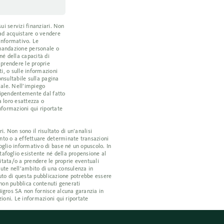
ui servizi finanziari. Non
 ad acquistare o vendere
 informativo. Le
omandazione personale o
né della capacità di
a prendere le proprie
i, o sulle informazioni
nsultabile sulla pagina
iale. Nell’impiego
ndipendentemente dal fatto
a loro esattezza o
nformazioni qui riportate
. Non sono il risultato di un’analisi
nto o a effettuare determinate transazioni
oglio informativo di base né un opuscolo. In
tafoglio esistente né della propensione al
vitata/o a prendere le proprie eventuali
nute nell’ambito di una consulenza in
nuto di questa pubblicazione potrebbe essere
e non pubblica contenuti generati
Migros SA non fornisce alcuna garanzia in
ioni. Le informazioni qui riportate