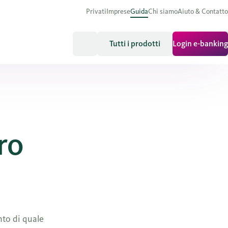
Privati
Imprese
Guida
Chi siamo
Aiuto & Contatto
Tutti i prodotti
Login e-banking
ro
nto di quale