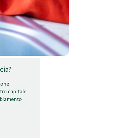
cia?
tione
stro capitale
ambiamento