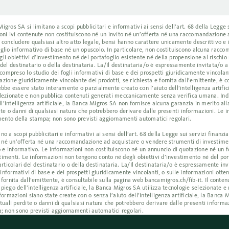
ros SA si limitano a scopi pubblicitari e informativi ai sensi dell’art. 68 della Legge s
azioni ivi contenute non costituiscono né un invito né un’offerta né una raccomandazione
 concludere qualsiasi altro atto legale, bensì hanno carattere unicamente descrittivo e
glio informativo di base né un opuscolo. In particolare, non costituiscono alcuna racc
i obiettivi d’investimento né del portafoglio esistente né della propensione al rischio 
i del destinatario o della destinataria. La/Il destinataria/o è espressamente invitata/o 
compreso lo studio dei fogli informativi di base e dei prospetti giuridicamente vincolant
ione giuridicamente vincolante dei prodotti, se richiesta e fornita dall’emittente, è co
bbe essere stato interamente o parzialmente creato con l’aiuto dell’intelligenza artific
e selezionate e non pubblica contenuti generati meccanicamente senza verifica umana. I
ll’intelligenza artificiale, la Banca Migros SA non fornisce alcuna garanzia in merito all
te o danni di qualsiasi natura che potrebbero derivare dalle presenti informazioni. Le i
ento della stampa; non sono previsti aggiornamenti automatici regolari.
 scopi pubblicitari e informativi ai sensi dell’art. 68 della Legge sui servizi finanziari
to né un’offerta né una raccomandazione ad acquistare o vendere strumenti di investime
o e informativo. Le informazioni non costituiscono né un annuncio di quotazione né un f
imenti. Le informazioni non tengono conto né degli obiettivi d’investimento né del por
particolari del destinatario o della destinataria. La/Il destinataria/o è espressamente in
 informativi di base e dei prospetti giuridicamente vincolanti, o sulle informazioni otte
fornita dall’emittente, è consultabile sulla pagina web bancamigros.ch/fib-it. Il conte
mpiego dell’intelligenza artificiale, la Banca Migros SA utilizza tecnologie selezionate 
mazioni siano state create con o senza l’aiuto dell’intelligenza artificiale, la Banca 
uali perdite o danni di qualsiasi natura che potrebbero derivare dalle presenti informaz
 non sono previsti aggiornamenti automatici regolari.