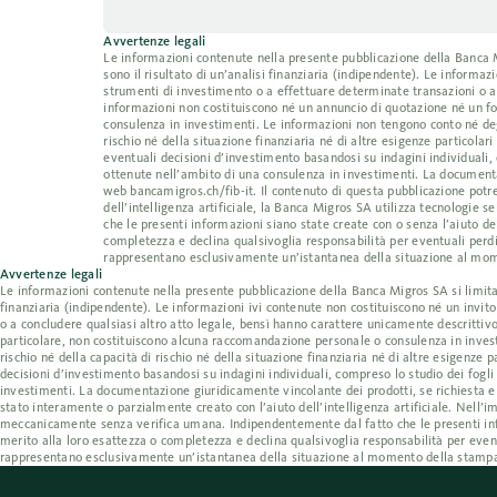
Avvertenze legali
Le informazioni contenute nella presente pubblicazione della Banca Mig
sono il risultato di un’analisi finanziaria (indipendente). Le inform
strumenti di investimento o a effettuare determinate transazioni o a
informazioni non costituiscono né un annuncio di quotazione né un fo
consulenza in investimenti. Le informazioni non tengono conto né degl
rischio né della situazione finanziaria né di altre esigenze particolar
eventuali decisioni d’investimento basandosi su indagini individuali, 
ottenute nell’ambito di una consulenza in investimenti. La documentaz
web bancamigros.ch/fib-it. Il contenuto di questa pubblicazione potre
dell’intelligenza artificiale, la Banca Migros SA utilizza tecnologi
che le presenti informazioni siano state create con o senza l’aiuto de
completezza e declina qualsivoglia responsabilità per eventuali perdi
rappresentano esclusivamente un’istantanea della situazione al mom
Avvertenze legali
Le informazioni contenute nella presente pubblicazione della Banca Migros SA si limitano a
finanziaria (indipendente). Le informazioni ivi contenute non costituiscono né un invi
o a concludere qualsiasi altro atto legale, bensì hanno carattere unicamente descrittiv
particolare, non costituiscono alcuna raccomandazione personale o consulenza in invest
rischio né della capacità di rischio né della situazione finanziaria né di altre esigenze 
decisioni d’investimento basandosi su indagini individuali, compreso lo studio dei fogli
investimenti. La documentazione giuridicamente vincolante dei prodotti, se richiesta e 
stato interamente o parzialmente creato con l’aiuto dell’intelligenza artificiale. Nell’i
meccanicamente senza verifica umana. Indipendentemente dal fatto che le presenti infor
merito alla loro esattezza o completezza e declina qualsivoglia responsabilità per event
rappresentano esclusivamente un’istantanea della situazione al momento della stampa;