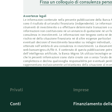
Fissa un colloquio di consulenza pers
Avvertenze legali
Le informazioni contenute nella presente pubblicazione della Banca Mig
sono il risultato di un’analisi finanziaria (indipendente). Le inform
strumenti di investimento o a effettuare determinate transazioni o a
informazioni non costituiscono né un annuncio di quotazione né un fo
consulenza in investimenti. Le informazioni non tengono conto né degl
rischio né della situazione finanziaria né di altre esigenze particolar
eventuali decisioni d’investimento basandosi su indagini individuali, 
ottenute nell’ambito di una consulenza in investimenti. La documentaz
web bancamigros.ch/fib-it. Il contenuto di questa pubblicazione potre
dell’intelligenza artificiale, la Banca Migros SA utilizza tecnologi
che le presenti informazioni siano state create con o senza l’aiuto de
completezza e declina qualsivoglia responsabilità per eventuali perdi
rappresentano esclusivamente un’istantanea della situazione al mom
Privati
Imprese
Conti
Finanziamento dell