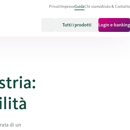
Privati
Imprese
Guida
Chi siamo
Aiuto & Contatto
Tutti i prodotti
Login e-banking
stria:
lità
urata di un