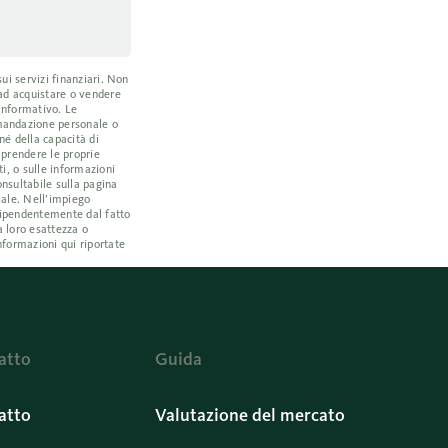
ui servizi finanziari. Non
 ad acquistare o vendere
 informativo. Le
omandazione personale o
né della capacità di
a prendere le proprie
i, o sulle informazioni
nsultabile sulla pagina
iale. Nell’impiego
ndipendentemente dal fatto
a loro esattezza o
nformazioni qui riportate
atto
Guida
atto
Valutazione del mercato