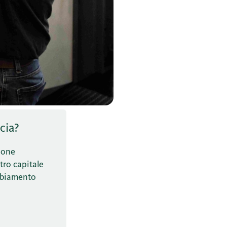
cia?
tione
stro capitale
ambiamento