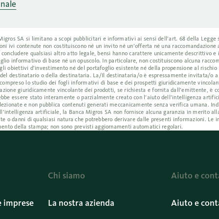
onale
ros SA si limitano a scopi pubblicitari e informativi ai sensi dell’art. 68 della Legge s
azioni ivi contenute non costituiscono né un invito né un’offerta né una raccomandazione
 concludere qualsiasi altro atto legale, bensì hanno carattere unicamente descrittivo e
glio informativo di base né un opuscolo. In particolare, non costituiscono alcuna racc
i obiettivi d’investimento né del portafoglio esistente né della propensione al rischio 
i del destinatario o della destinataria. La/Il destinataria/o è espressamente invitata/o 
compreso lo studio dei fogli informativi di base e dei prospetti giuridicamente vincolant
ione giuridicamente vincolante dei prodotti, se richiesta e fornita dall’emittente, è co
bbe essere stato interamente o parzialmente creato con l’aiuto dell’intelligenza artific
e selezionate e non pubblica contenuti generati meccanicamente senza verifica umana. I
ll’intelligenza artificiale, la Banca Migros SA non fornisce alcuna garanzia in merito all
te o danni di qualsiasi natura che potrebbero derivare dalle presenti informazioni. Le i
ento della stampa; non sono previsti aggiornamenti automatici regolari.
Chi siamo
Aiuto e cont
e imprese
La nostra azienda
Aiuto e cont