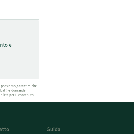
onto e
on possiamo garantire che
iduali) e domande
bilità per il contenuto
atto
Guida