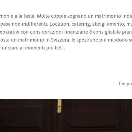
erimonia alla festa. Molte coppie sognano un matrimonio ind
ese non indifferenti. Location, catering, abbigliamento, mu
reparativi con considerazioni finanziarie è consigliabile pia
 costa un matrimonio in Svizzera, le spese che più incidono s
nunciare ai momenti più belli.
Tempo 