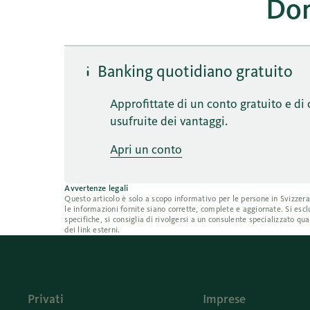
Dom
Banking quotidiano gratuito
Approfittate di un conto gratuito e di 
usufruite dei vantaggi.
Apri un conto
Avvertenze legali
Questo articolo è solo a scopo informativo per le persone in Svizzer
le informazioni fornite siano corrette, complete e aggiornate. Si escl
specifiche, si consiglia di rivolgersi a un consulente specializzato q
dei link esterni.
Privati
Imprese