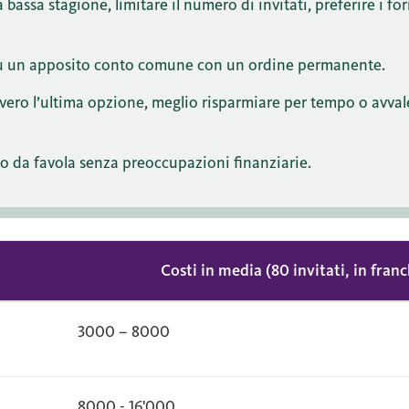
 bassa stagione, limitare il numero di invitati, preferire i forn
su un apposito conto comune con un ordine permanente.
ero l’ultima opzione, meglio risparmiare per tempo o avval
o da favola senza preoccupazioni finanziarie.
Costi in media (80 invitati, in franc
3000 – 8000
8000 - 16'000