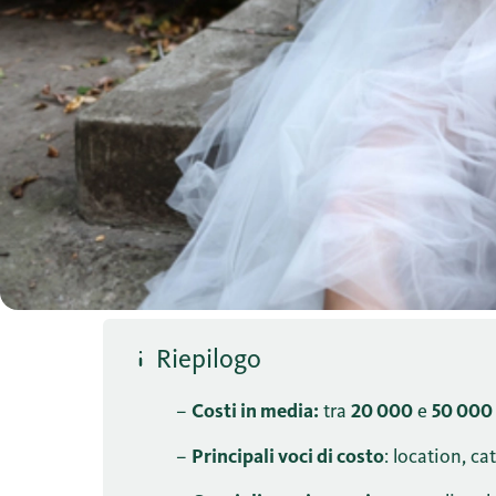
Riepilogo
–
Costi in media:
tra
20 000
e
50 000
–
Principali voci di costo
: location, c