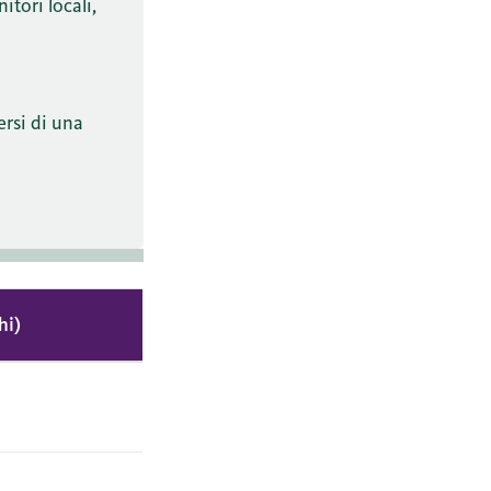
itori locali,
ersi di una
hi)