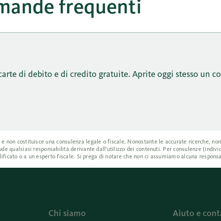
ande frequenti
carte di debito e di credito gratuite. Aprite oggi stesso un c
a e non costituisce una consulenza legale o fiscale. Nonostante le accurate ricerche, n
ude qualsiasi responsabilità derivante dall'utilizzo dei contenuti. Per consulenze (indiv
ualificato o a un esperto fiscale. Si prega di notare che non ci assumiamo alcuna responsa
Chi siamo
Aiuto e cont