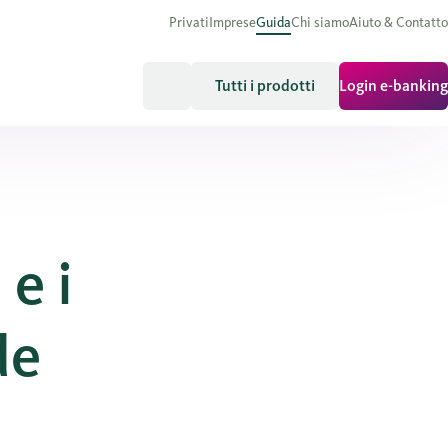
Privati
Imprese
Guida
Chi siamo
Aiuto & Contatto
Tutti i prodotti
Login e-banking
 e i
de