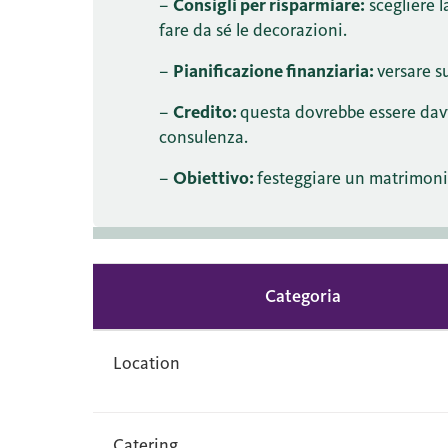
–
Consigli per risparmiare:
scegliere la
fare da sé le decorazioni.
–
Pianificazione finanziaria:
versare 
–
Credito:
questa dovrebbe essere davv
consulenza.
–
Obiettivo:
festeggiare un matrimoni
Categoria
Location
Catering