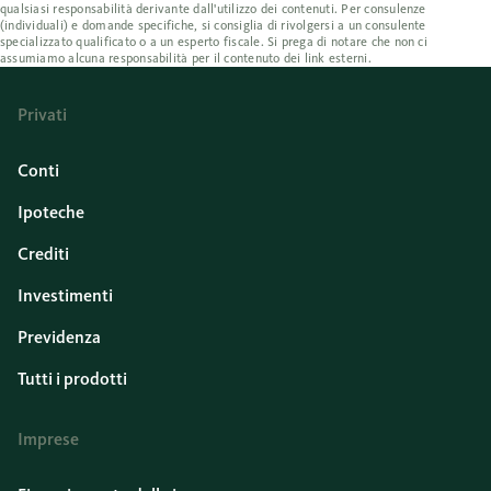
qualsiasi responsabilità derivante dall'utilizzo dei contenuti. Per consulenze
(individuali) e domande specifiche, si consiglia di rivolgersi a un consulente
specializzato qualificato o a un esperto fiscale. Si prega di notare che non ci
assumiamo alcuna responsabilità per il contenuto dei link esterni.
Privati
Conti
Ipoteche
Crediti
Investimenti
Previdenza
Tutti i prodotti
Imprese