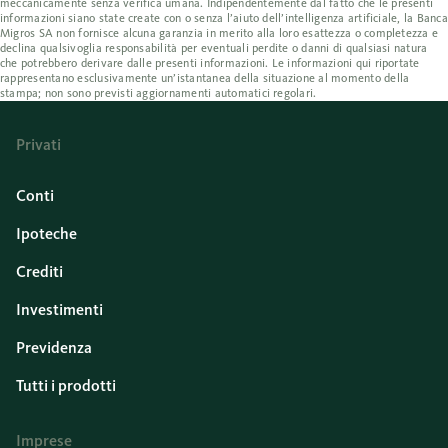
meccanicamente senza verifica umana. Indipendentemente dal fatto che le presenti
informazioni siano state create con o senza l’aiuto dell’intelligenza artificiale, la Banca
Migros SA non fornisce alcuna garanzia in merito alla loro esattezza o completezza e
declina qualsivoglia responsabilità per eventuali perdite o danni di qualsiasi natura
che potrebbero derivare dalle presenti informazioni. Le informazioni qui riportate
rappresentano esclusivamente un’istantanea della situazione al momento della
stampa; non sono previsti aggiornamenti automatici regolari.
Privati
Conti
Ipoteche
Crediti
Investimenti
Previdenza
Tutti i prodotti
Imprese