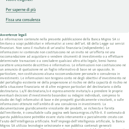
Per saperne di più
Fissa una consulenza
Avvertenze legali
Le informazioni contenute nella presente pubblicazione della Banca Migros SA si
limitano a scopi pubblicitari e informativi ai sensi dell’art. 68 della Legge sui servizi
finanziari. Non sono il risultato di un’analisi finanziaria (indipendente). Le
informazioni ivi contenute non costituiscono né un invito né un’offerta né una
raccomandazione ad acquistare o vendere strumenti di investimento o a effettuare
determinate transazioni o a concludere qualsiasi altro atto legale, bensì hanno
carattere unicamente descrittivo e informativo. Le informazioni non costituiscono né
un annuncio di quotazione né un foglio informativo di base né un opuscolo. In
particolare, non costituiscono alcuna raccomandazione personale o consulenza in
investimenti. Le informazioni non tengono conto né degli obiettivi d’investimento né
del portafoglio esistente né della propensione al rischio né della capacità di rischio né
della situazione finanziaria né di altre esigenze particolari del destinatario o della
destinataria. La/Il destinataria/o è espressamente invitata/o a prendere le proprie
eventuali decisioni d’investimento basandosi su indagini individuali, compreso lo
studio dei fogli informativi di base e dei prospetti giuridicamente vincolanti, o sulle
informazioni ottenute nell’ambito di una consulenza in investimenti. La
documentazione giuridicamente vincolante dei prodotti, se richiesta e fornita
dall’emittente, è consultabile sulla pagina web bancamigros.ch/fib-it. Il contenuto di
questa pubblicazione potrebbe essere stato interamente o parzialmente creato con
l’aiuto dell’intelligenza artificiale. Nell’impiego dell’intelligenza artificiale, la Banca
Migros SA utilizza tecnologie selezionate e non pubblica contenuti generati