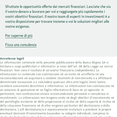
Sfruttate le opportunità offerte dai mercati finanziari. Lasciate che sia
il vostro denaro a lavorare per voi e raggiungete più rapidamente i
vostri obiettivi finanziari. Il nostro team di esperti in investimenti è a
vostra disposizione per trovare insieme a voi le soluzioni migliori alle
vostre esigenze.
Per saperne di più
Fissa una consulenza
Avvertenze legali
Le informazioni contenute nella presente pubblicazione della Banca Migros SA si
limitano a scopi pubblicitari e informativi ai sensi dell’art. 68 della Legge sui servizi
finanziari. Non sono il risultato di un’analisi finanziaria (indipendente). Le
informazioni ivi contenute non costituiscono né un invito né un’offerta né una
raccomandazione ad acquistare o vendere strumenti di investimento o a effettuare
determinate transazioni o a concludere qualsiasi altro atto legale, bensì hanno
carattere unicamente descrittivo e informativo. Le informazioni non costituiscono né
un annuncio di quotazione né un foglio informativo di base né un opuscolo. In
particolare, non costituiscono alcuna raccomandazione personale o consulenza in
investimenti. Le informazioni non tengono conto né degli obiettivi d’investimento né
del portafoglio esistente né della propensione al rischio né della capacità di rischio né
della situazione finanziaria né di altre esigenze particolari del destinatario o della
destinataria. La/Il destinataria/o è espressamente invitata/o a prendere le proprie
eventuali decisioni d’investimento basandosi su indagini individuali, compreso lo