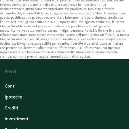
studio dei fogli informativi di base e dei prospetti giuridicamente vincolanti, o sulle
informazioni ottenute nell’ambito di una consulenza in investimenti. La
documentazione giuridicamente vincolante dei prodotti, se richiesta e fornita
dall’emittente, è consultabile sulla pagina web bancamigros.ch/fib-it. Il contenuto di
questa pubblicazione potrebbe essere stato interamente o parzialmente creato con
l’aiuto dell’intelligenza artificiale. Nell’impiego dell’intelligenza artificiale, la Banca
Migros SA utilizza tecnologie selezionate e non pubblica contenuti generati
meccanicamente senza verifica umana. Indipendentemente dal fatto che le presenti
informazioni siano state create con o senza l’aiuto dell’intelligenza artificiale, la Banca
Migros SA non fornisce alcuna garanzia in merito alla loro esattezza o completezza e
declina qualsivoglia responsabilità per eventuali perdite o danni di qualsiasi natura
che potrebbero derivare dalle presenti informazioni. Le informazioni qui riportate
rappresentano esclusivamente un’istantanea della situazione al momento della
stampa; non sono previsti aggiornamenti automatici regolari.
Privati
Conti
Ipoteche
Crediti
Investimenti