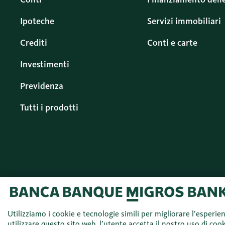
Ipoteche
Servizi immobiliari
Crediti
Conti e carte
Investimenti
Previdenza
Tutti i prodotti
© 2026 Banca Migros
Italiano (IT)
SA
Utilizziamo i cookie e tecnologie simili per migliorare l’esperie
utilizzare questo sito web, l’utente accetta il nostro uso di cook