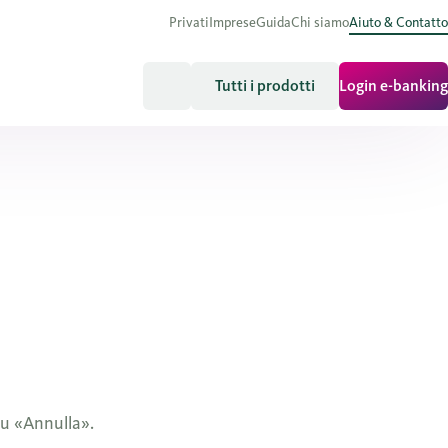
Privati
Imprese
Guida
Chi siamo
Aiuto & Contatto
Tutti i prodotti
Login e-banking
 su «Annulla».