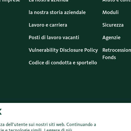
la nostra storia aziendale
Moduli
Lavoro e carriera
Sicurezza
Posti di lavoro vacanti
Agenzie
Vulnerability Disclosure Policy
Retrocession
Fonds
Codice di condotta e sportello
Protezione dei
Informazioni
Colophon
Di
dati
legali
d’
nza dell’utente sui nostri siti web. Continuando a
ie e tecnologie simili.
Leggere di più