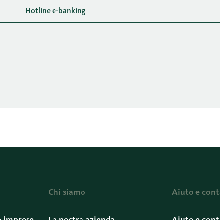
Hotline e-banking
Chi siamo
Aiuto e cont
e imprese
La nostra azienda
Aiuto e cont