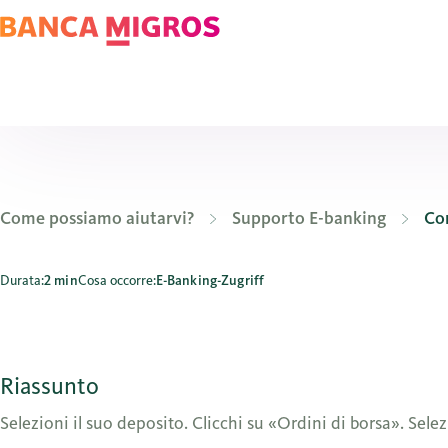
Come possiamo aiutarvi?
Supporto E-banking
Com
Come posso annullare un ordine di borsa in sospeso?
Durata:
2 min
Cosa occorre:
E-Banking-Zugriff
Riassunto
Selezioni il suo deposito. Clicchi su «Ordini di borsa». Sele