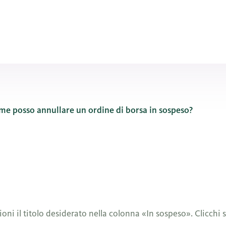
e posso annullare un ordine di borsa in sospeso?
zioni il titolo desiderato nella colonna «In sospeso». Clicchi