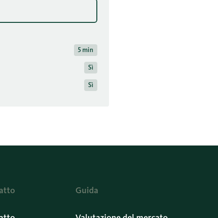
5 min
Sì
Sì
atto
Guida
atto
Valutazione del mercato