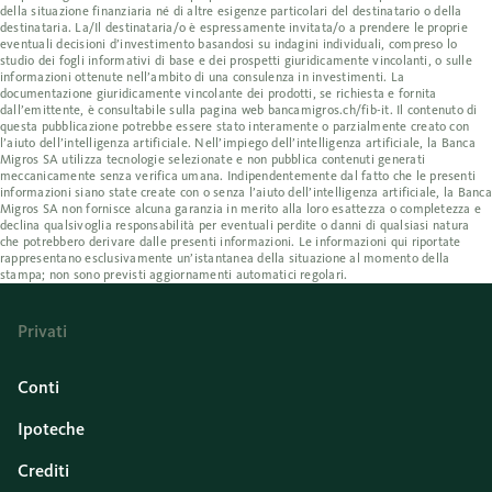
della situazione finanziaria né di altre esigenze particolari del destinatario o della
destinataria. La/Il destinataria/o è espressamente invitata/o a prendere le proprie
eventuali decisioni d’investimento basandosi su indagini individuali, compreso lo
studio dei fogli informativi di base e dei prospetti giuridicamente vincolanti, o sulle
informazioni ottenute nell’ambito di una consulenza in investimenti. La
documentazione giuridicamente vincolante dei prodotti, se richiesta e fornita
dall’emittente, è consultabile sulla pagina web bancamigros.ch/fib-it. Il contenuto di
questa pubblicazione potrebbe essere stato interamente o parzialmente creato con
l’aiuto dell’intelligenza artificiale. Nell’impiego dell’intelligenza artificiale, la Banca
Migros SA utilizza tecnologie selezionate e non pubblica contenuti generati
meccanicamente senza verifica umana. Indipendentemente dal fatto che le presenti
informazioni siano state create con o senza l’aiuto dell’intelligenza artificiale, la Banca
Migros SA non fornisce alcuna garanzia in merito alla loro esattezza o completezza e
declina qualsivoglia responsabilità per eventuali perdite o danni di qualsiasi natura
che potrebbero derivare dalle presenti informazioni. Le informazioni qui riportate
rappresentano esclusivamente un’istantanea della situazione al momento della
stampa; non sono previsti aggiornamenti automatici regolari.
Privati
Conti
Ipoteche
Crediti