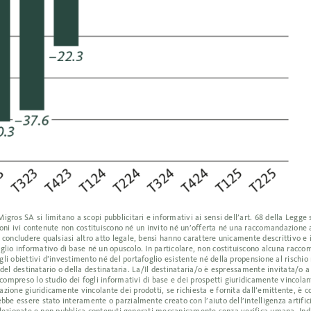
ros SA si limitano a scopi pubblicitari e informativi ai sensi dell’art. 68 della Legge s
azioni ivi contenute non costituiscono né un invito né un’offerta né una raccomandazione
 concludere qualsiasi altro atto legale, bensì hanno carattere unicamente descrittivo e
glio informativo di base né un opuscolo. In particolare, non costituiscono alcuna racc
i obiettivi d’investimento né del portafoglio esistente né della propensione al rischio 
i del destinatario o della destinataria. La/Il destinataria/o è espressamente invitata/o 
compreso lo studio dei fogli informativi di base e dei prospetti giuridicamente vincolant
ione giuridicamente vincolante dei prodotti, se richiesta e fornita dall’emittente, è co
bbe essere stato interamente o parzialmente creato con l’aiuto dell’intelligenza artific