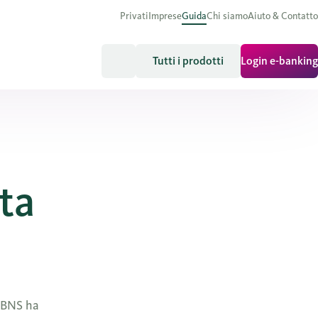
Privati
Imprese
Guida
Chi siamo
Aiuto & Contatto
Tutti i prodotti
Login e-banking
ta
a BNS ha