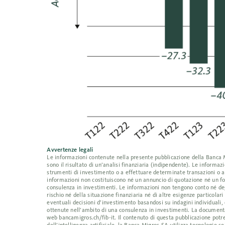
Avvertenze legali
Le informazioni contenute nella presente pubblicazione della Banca Mig
sono il risultato di un’analisi finanziaria (indipendente). Le inform
strumenti di investimento o a effettuare determinate transazioni o a
informazioni non costituiscono né un annuncio di quotazione né un fo
consulenza in investimenti. Le informazioni non tengono conto né degl
rischio né della situazione finanziaria né di altre esigenze particolar
eventuali decisioni d’investimento basandosi su indagini individuali, 
ottenute nell’ambito di una consulenza in investimenti. La documentaz
web bancamigros.ch/fib-it. Il contenuto di questa pubblicazione potre