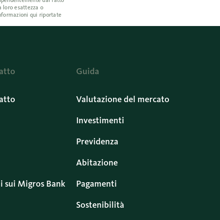
ndipendentemente dal fatto
a loro esattezza o
nformazioni qui riportate
atto
Guida
atto
Valutazione del mercato
Investimenti
Previdenza
Abitazione
i sui Migros Bank
Pagamenti
Sostenibilità