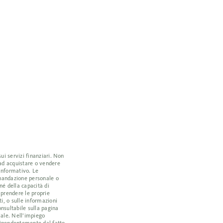
ui servizi finanziari. Non
 ad acquistare o vendere
 informativo. Le
omandazione personale o
né della capacità di
a prendere le proprie
i, o sulle informazioni
nsultabile sulla pagina
iale. Nell’impiego