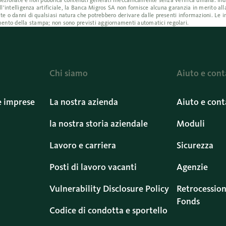
e selezionate e non pubblica contenuti generati meccanicamente senza verifica umana. I
ll’intelligenza artificiale, la Banca Migros SA non fornisce alcuna garanzia in merito all
te o danni di qualsiasi natura che potrebbero derivare dalle presenti informazioni. Le i
ento della stampa; non sono previsti aggiornamenti automatici regolari.
Chi siamo
Aiuto e cont
e imprese
La nostra azienda
Aiuto e cont
la nostra storia aziendale
Moduli
Lavoro e carriera
Sicurezza
Posti di lavoro vacanti
Agenzie
Vulnerability Disclosure Policy
Retrocession
Fonds
Codice di condotta e sportello