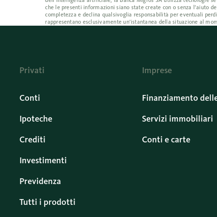
dell’intelligenza artificiale, la Banca Migros SA utilizza tecnologi
che le presenti informazioni siano state create con o senza l’aiuto de
completezza e declina qualsivoglia responsabilità per eventuali perdi
rappresentano esclusivamente un’istantanea della situazione al mom
Privati
Imprese
Conti
Finanziamento dell
Ipoteche
Servizi immobiliari
Crediti
Conti e carte
Investimenti
Previdenza
Tutti i prodotti