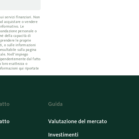
ui servizi finanziari. Non
 ad acquistare o vendere
 informativo. Le
omandazione personale o
né della capacità di
a prendere le proprie
i, o sulle informazioni
nsultabile sulla pagina
iale. Nell’impiego
ndipendentemente dal fatto
a loro esattezza o
nformazioni qui riportate
atto
Guida
atto
Valutazione del mercato
Investimenti