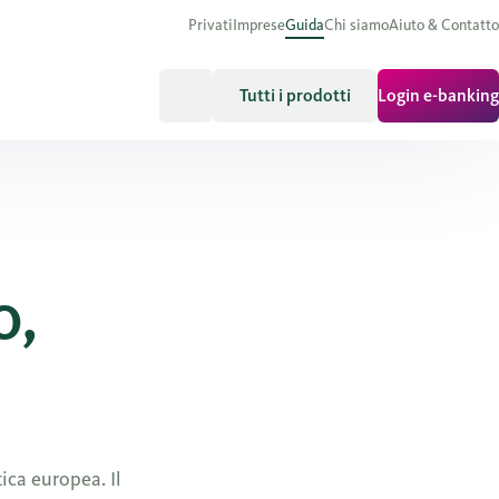
Privati
Imprese
Guida
Chi siamo
Aiuto & Contatto
Tutti i prodotti
Login e-banking
o,
ica europea. Il