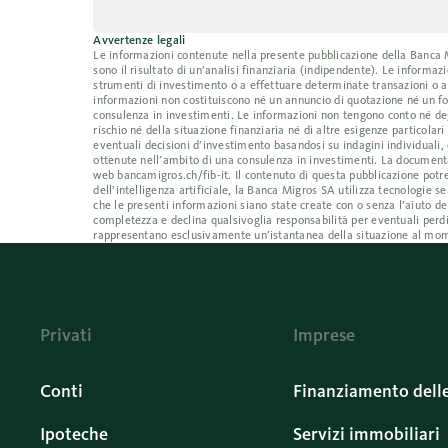
Avvertenze legali
Le informazioni contenute nella presente pubblicazione della Banca Mig
sono il risultato di un’analisi finanziaria (indipendente). Le inform
strumenti di investimento o a effettuare determinate transazioni o a
informazioni non costituiscono né un annuncio di quotazione né un fo
consulenza in investimenti. Le informazioni non tengono conto né degl
rischio né della situazione finanziaria né di altre esigenze particolar
eventuali decisioni d’investimento basandosi su indagini individuali, 
ottenute nell’ambito di una consulenza in investimenti. La documentaz
web bancamigros.ch/fib-it. Il contenuto di questa pubblicazione potre
dell’intelligenza artificiale, la Banca Migros SA utilizza tecnologi
che le presenti informazioni siano state create con o senza l’aiuto de
completezza e declina qualsivoglia responsabilità per eventuali perdi
rappresentano esclusivamente un’istantanea della situazione al mom
Privati
Imprese
Conti
Finanziamento dell
Ipoteche
Servizi immobiliari