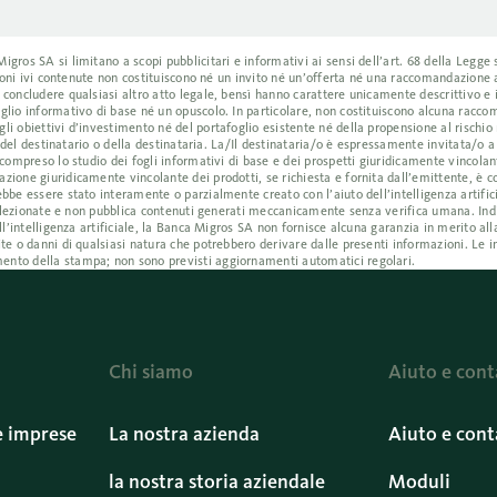
ros SA si limitano a scopi pubblicitari e informativi ai sensi dell’art. 68 della Legge s
azioni ivi contenute non costituiscono né un invito né un’offerta né una raccomandazione
 concludere qualsiasi altro atto legale, bensì hanno carattere unicamente descrittivo e
glio informativo di base né un opuscolo. In particolare, non costituiscono alcuna racc
i obiettivi d’investimento né del portafoglio esistente né della propensione al rischio 
i del destinatario o della destinataria. La/Il destinataria/o è espressamente invitata/o 
compreso lo studio dei fogli informativi di base e dei prospetti giuridicamente vincolant
ione giuridicamente vincolante dei prodotti, se richiesta e fornita dall’emittente, è co
bbe essere stato interamente o parzialmente creato con l’aiuto dell’intelligenza artific
e selezionate e non pubblica contenuti generati meccanicamente senza verifica umana. I
ll’intelligenza artificiale, la Banca Migros SA non fornisce alcuna garanzia in merito all
te o danni di qualsiasi natura che potrebbero derivare dalle presenti informazioni. Le i
ento della stampa; non sono previsti aggiornamenti automatici regolari.
Chi siamo
Aiuto e cont
e imprese
La nostra azienda
Aiuto e cont
la nostra storia aziendale
Moduli