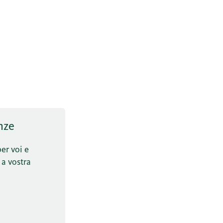
nze
per voi e
 a vostra