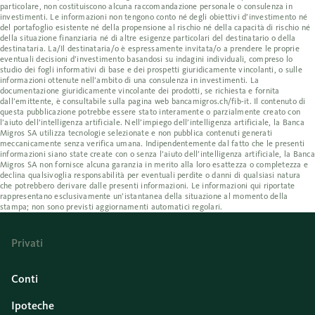
particolare, non costituiscono alcuna raccomandazione personale o consulenza in
investimenti. Le informazioni non tengono conto né degli obiettivi d’investimento né
del portafoglio esistente né della propensione al rischio né della capacità di rischio né
della situazione finanziaria né di altre esigenze particolari del destinatario o della
destinataria. La/Il destinataria/o è espressamente invitata/o a prendere le proprie
eventuali decisioni d’investimento basandosi su indagini individuali, compreso lo
studio dei fogli informativi di base e dei prospetti giuridicamente vincolanti, o sulle
informazioni ottenute nell’ambito di una consulenza in investimenti. La
documentazione giuridicamente vincolante dei prodotti, se richiesta e fornita
dall’emittente, è consultabile sulla pagina web bancamigros.ch/fib-it. Il contenuto di
questa pubblicazione potrebbe essere stato interamente o parzialmente creato con
l’aiuto dell’intelligenza artificiale. Nell’impiego dell’intelligenza artificiale, la Banca
Migros SA utilizza tecnologie selezionate e non pubblica contenuti generati
meccanicamente senza verifica umana. Indipendentemente dal fatto che le presenti
informazioni siano state create con o senza l’aiuto dell’intelligenza artificiale, la Banca
Migros SA non fornisce alcuna garanzia in merito alla loro esattezza o completezza e
declina qualsivoglia responsabilità per eventuali perdite o danni di qualsiasi natura
che potrebbero derivare dalle presenti informazioni. Le informazioni qui riportate
rappresentano esclusivamente un’istantanea della situazione al momento della
stampa; non sono previsti aggiornamenti automatici regolari.
Privati
Conti
Ipoteche