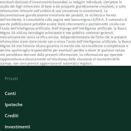
eventuali decisioni d’investimento basandosi su indagini individuali, compreso lo
studio dei fogli informativi di base e dei prospetti giuridicamente vincolanti, o sulle
informazioni ottenute nell’ambito di una consulenza in investimenti. La
documentazione giuridicamente vincolante dei prodotti, se richiesta e fornita
dall’emittente, è consultabile sulla pagina web bancamigros.ch/fib-it. Il contenuto di
questa pubblicazione potrebbe essere stato interamente o parzialmente creato con
l’aiuto dell’intelligenza artificiale. Nell’impiego dell’intelligenza artificiale, la Banca
Migros SA utilizza tecnologie selezionate e non pubblica contenuti generati
meccanicamente senza verifica umana. Indipendentemente dal fatto che le presenti
informazioni siano state create con o senza l’aiuto dell’intelligenza artificiale, la Banca
Migros SA non fornisce alcuna garanzia in merito alla loro esattezza o completezza e
declina qualsivoglia responsabilità per eventuali perdite o danni di qualsiasi natura
che potrebbero derivare dalle presenti informazioni. Le informazioni qui riportate
rappresentano esclusivamente un’istantanea della situazione al momento della
stampa; non sono previsti aggiornamenti automatici regolari.
Privati
Conti
Ipoteche
Crediti
Investimenti