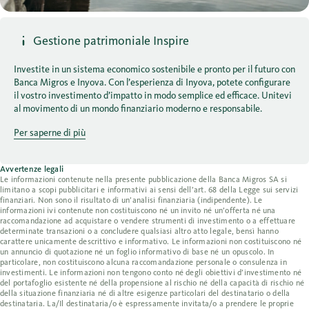
Gestione patrimoniale Inspire
Investite in un sistema economico sostenibile e pronto per il futuro con
Banca Migros e Inyova. Con l’esperienza di Inyova, potete configurare
il vostro investimento d’impatto in modo semplice ed efficace. Unitevi
al movimento di un mondo finanziario moderno e responsabile.
Per saperne di più
Avvertenze legali
Le informazioni contenute nella presente pubblicazione della Banca Migros SA si
limitano a scopi pubblicitari e informativi ai sensi dell’art. 68 della Legge sui servizi
finanziari. Non sono il risultato di un’analisi finanziaria (indipendente). Le
informazioni ivi contenute non costituiscono né un invito né un’offerta né una
raccomandazione ad acquistare o vendere strumenti di investimento o a effettuare
determinate transazioni o a concludere qualsiasi altro atto legale, bensì hanno
carattere unicamente descrittivo e informativo. Le informazioni non costituiscono né
un annuncio di quotazione né un foglio informativo di base né un opuscolo. In
particolare, non costituiscono alcuna raccomandazione personale o consulenza in
investimenti. Le informazioni non tengono conto né degli obiettivi d’investimento né
del portafoglio esistente né della propensione al rischio né della capacità di rischio né
della situazione finanziaria né di altre esigenze particolari del destinatario o della
destinataria. La/Il destinataria/o è espressamente invitata/o a prendere le proprie