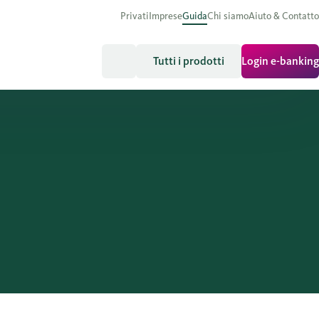
Privati
Imprese
Guida
Chi siamo
Aiuto & Contatto
Tutti i prodotti
Login e-banking