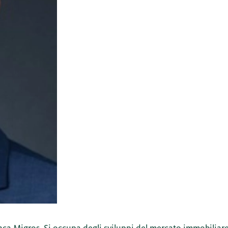
nca Migros. Si occupa degli sviluppi del mercato immobiliare