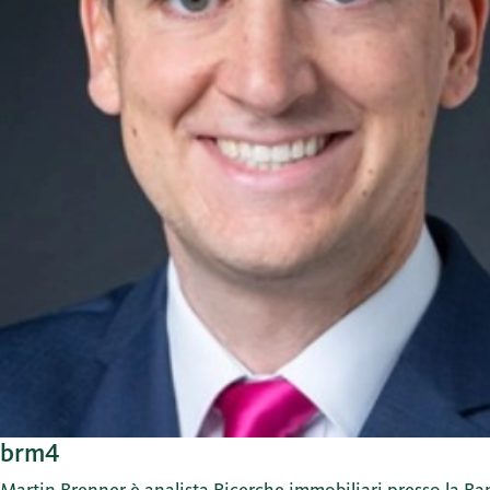
brm4
Martin Brenner è analista Ricerche immobiliari presso la Ba