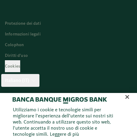
Protezione dei dati
Informazioni legali
Colophon
Diritti d’uso
Cookies
Italiano (IT)
Twitter
Facebook
Blog
Instagram
Youtube
Linkedi
Utilizziamo i cookie e tecnologie simili per
migliorare l’esperienza dell’utente sui nostri siti
web. Continuando a utilizzare questo sito web,
© 2026 Banca Migros SA
l’utente accetta il nostro uso di cookie e
tecnologie simili.
Leggere di più