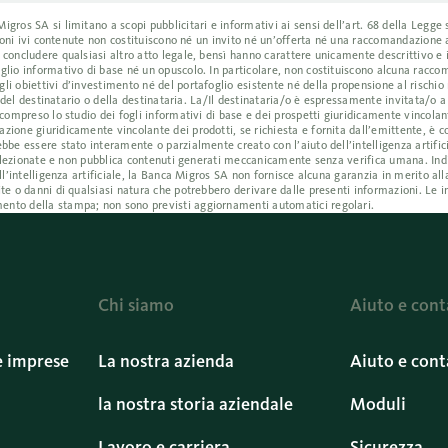
ros SA si limitano a scopi pubblicitari e informativi ai sensi dell’art. 68 della Legge s
azioni ivi contenute non costituiscono né un invito né un’offerta né una raccomandazione
 concludere qualsiasi altro atto legale, bensì hanno carattere unicamente descrittivo e
glio informativo di base né un opuscolo. In particolare, non costituiscono alcuna racc
i obiettivi d’investimento né del portafoglio esistente né della propensione al rischio 
i del destinatario o della destinataria. La/Il destinataria/o è espressamente invitata/o 
compreso lo studio dei fogli informativi di base e dei prospetti giuridicamente vincolant
ione giuridicamente vincolante dei prodotti, se richiesta e fornita dall’emittente, è co
bbe essere stato interamente o parzialmente creato con l’aiuto dell’intelligenza artific
e selezionate e non pubblica contenuti generati meccanicamente senza verifica umana. I
ll’intelligenza artificiale, la Banca Migros SA non fornisce alcuna garanzia in merito all
te o danni di qualsiasi natura che potrebbero derivare dalle presenti informazioni. Le i
ento della stampa; non sono previsti aggiornamenti automatici regolari.
Chi siamo
Aiuto e cont
e imprese
La nostra azienda
Aiuto e cont
la nostra storia aziendale
Moduli
Lavoro e carriera
Sicurezza