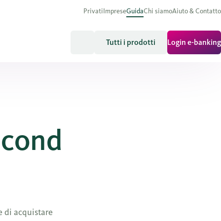
Privati
Imprese
Guida
Chi siamo
Aiuto & Contatto
Tutti i prodotti
Login e-banking
econd
 di acquistare