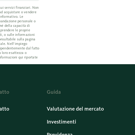
ui servizi finanziari. Non
 ad acquistare o vendere
 informativo. Le
omandazione personale o
né della capacità di
a prendere le proprie
i, o sulle informazioni
nsultabile sulla pagina
iale. Nell’impiego
ndipendentemente dal fatto
a loro esattezza o
nformazioni qui riportate
atto
Guida
atto
Valutazione del mercato
Investimenti
Previdenza