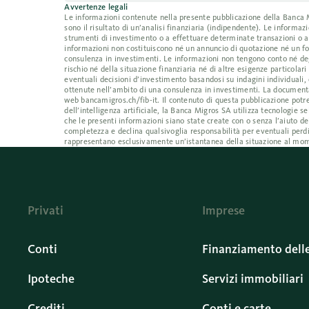
Avvertenze legali
Le informazioni contenute nella presente pubblicazione della Banca Mig
sono il risultato di un’analisi finanziaria (indipendente). Le inform
strumenti di investimento o a effettuare determinate transazioni o a
informazioni non costituiscono né un annuncio di quotazione né un fo
consulenza in investimenti. Le informazioni non tengono conto né degl
rischio né della situazione finanziaria né di altre esigenze particolar
eventuali decisioni d’investimento basandosi su indagini individuali, 
ottenute nell’ambito di una consulenza in investimenti. La documentaz
web bancamigros.ch/fib-it. Il contenuto di questa pubblicazione potre
dell’intelligenza artificiale, la Banca Migros SA utilizza tecnologi
che le presenti informazioni siano state create con o senza l’aiuto de
completezza e declina qualsivoglia responsabilità per eventuali perdi
rappresentano esclusivamente un’istantanea della situazione al mom
Privati
Imprese
Conti
Finanziamento dell
Ipoteche
Servizi immobiliari
Crediti
Conti e carte