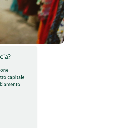
cia?
tione
stro capitale
ambiamento