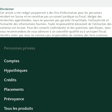
Disclaimer
Cet article a été rédigé uniquement à des fins d'information pour les personnes
résidant en Suisse et ne constitue pas un conseil juridique ou fiscal. Malgré des
recherches approfondies, nous ne pouvons pas garantir l'exactitude, l'exhaustivité et
l'actualité des informations fournies. Toute responsabilité découlant de l'utilisation des
contenus est exclue. Pour des conseils (individuels) et des questions spécifiques, nous
vous recommandons de vous adresser à un conseiller qualifié ou à un expert fiscal.
Veuillez noter que nous ne sommes pas responsables du contenu des liens externes.
Personnes privées
Comptes
Hypothèques
Crédits
Placements
Prévoyance
Tous les produits