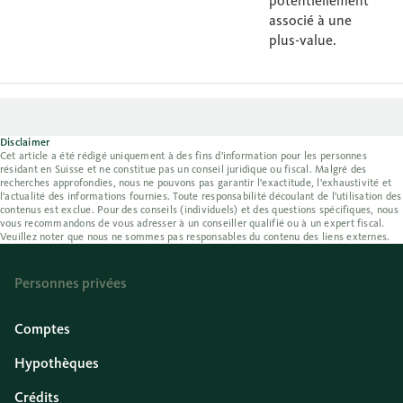
potentiellement
associé à une
plus-value.
Disclaimer
Cet article a été rédigé uniquement à des fins d'information pour les personnes
résidant en Suisse et ne constitue pas un conseil juridique ou fiscal. Malgré des
recherches approfondies, nous ne pouvons pas garantir l'exactitude, l'exhaustivité et
l'actualité des informations fournies. Toute responsabilité découlant de l'utilisation des
contenus est exclue. Pour des conseils (individuels) et des questions spécifiques, nous
vous recommandons de vous adresser à un conseiller qualifié ou à un expert fiscal.
Veuillez noter que nous ne sommes pas responsables du contenu des liens externes.
Personnes privées
Comptes
Hypothèques
Crédits