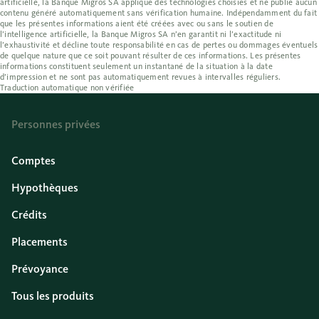
artificielle, la Banque Migros SA applique des technologies choisies et ne publie aucun
contenu généré automatiquement sans vérification humaine. Indépendamment du fait
que les présentes informations aient été créées avec ou sans le soutien de
l’intelligence artificielle, la Banque Migros SA n’en garantit ni l’exactitude ni
l’exhaustivité et décline toute responsabilité en cas de pertes ou dommages éventuels
de quelque nature que ce soit pouvant résulter de ces informations. Les présentes
informations constituent seulement un instantané de la situation à la date
d’impression et ne sont pas automatiquement revues à intervalles réguliers.
Traduction automatique non vérifiée
Personnes privées
Comptes
Hypothèques
Crédits
Placements
Prévoyance
Tous les produits