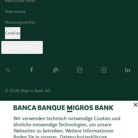
Rechtliche Infos
Impressum
Nutzungsrechte
Cookies
Deutsch (DE)
Twitter
Facebook
Blog
Instagram
Youtube
Linkedi
© 2026 Migros Bank AG
Wir verwenden technisch notwendige Cookies und
ähnliche notwendige Technologien, um unsere
Webseiten zu betreiben. Weitere Informationen
finden Sie in unserer
Datenschutzerklärung