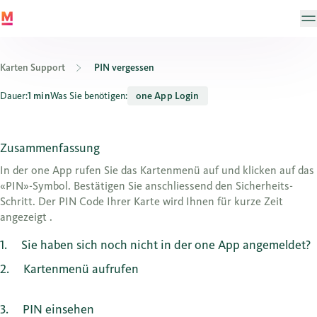
Karten Support
PIN vergessen
Wo sehe ich die PIN meiner Visa Debit / Kreditkarte?
Dauer:
1 min
Was Sie benötigen:
one App Login
Zusammenfassung
In der one App rufen Sie das Kartenmenü auf und klicken auf das
«PIN»-Symbol. Bestätigen Sie anschliessend den Sicherheits-
Schritt. Der PIN Code Ihrer Karte wird Ihnen für kurze Zeit
angezeigt .
1
Sie haben sich noch nicht in der one App angemeldet?
2
Kartenmenü aufrufen
3
PIN einsehen