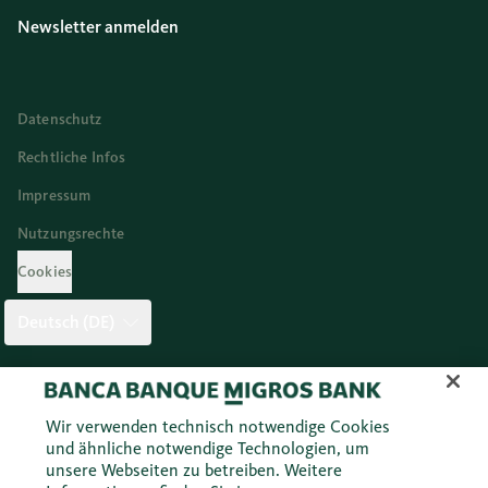
Newsletter anmelden
Datenschutz
Rechtliche Infos
Impressum
Nutzungsrechte
Cookies
Deutsch (DE)
Twitter
Facebook
Blog
Instagram
Youtube
Linkedi
Wir verwenden technisch notwendige Cookies
und ähnliche notwendige Technologien, um
unsere Webseiten zu betreiben. Weitere
© 2026 Migros Bank AG