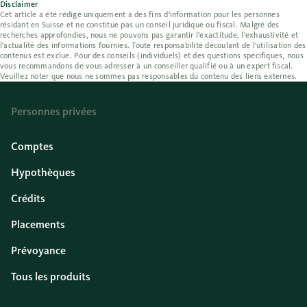
Disclaimer
Cet article a été rédigé uniquement à des fins d'information pour les personnes
résidant en Suisse et ne constitue pas un conseil juridique ou fiscal. Malgré des
recherches approfondies, nous ne pouvons pas garantir l'exactitude, l'exhaustivité et
l'actualité des informations fournies. Toute responsabilité découlant de l'utilisation des
contenus est exclue. Pour des conseils (individuels) et des questions spécifiques, nous
vous recommandons de vous adresser à un conseiller qualifié ou à un expert fiscal.
Veuillez noter que nous ne sommes pas responsables du contenu des liens externes.
Personnes privées
Comptes
Hypothèques
Crédits
Placements
Prévoyance
Tous les produits