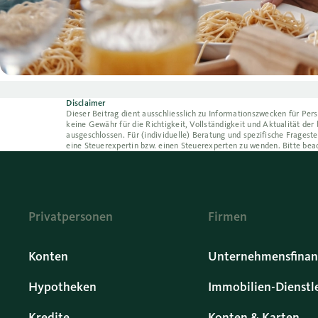
Disclaimer
Dieser Beitrag dient ausschliesslich zu Informationszwecken für Pers
keine Gewähr für die Richtigkeit, Vollständigkeit und Aktualität de
ausgeschlossen. Für (individuelle) Beratung und spezifische Frageste
eine Steuerexpertin bzw. einen Steuerexperten zu wenden. Bitte bea
Privatpersonen
Firmen
Konten
Unternehmensfinan
Hypotheken
Immobilien-Dienstl
Kredite
Konten & Karten