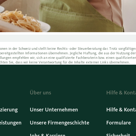
onen in der Schweiz und stellt keine Rechts- oder Steuerberatung dar. Trotz sorgfältig
r bereitgestellten Informationen übernehmen. Jegliche Haftung, die aus der Nutzung der
llungen empfehlen wir, sich an eine qualifizierte Fachberaterin bzw. einen qualifizierte
chten Sie, dass wir keine Verantwortung für die Inhalte externer Links übernehmen.
Über uns
Hilfe & Kont
zierung
Unser Unternehmen
Hilfe & Kont
eistungen
Unsere Firmengeschichte
Formulare
Jobs & Karriere
Sicherheit