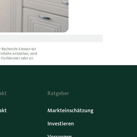
er Recherche können wir
 Inhalte entstehen, wird
n Fachberater oder an
akt
Ratgeber
akt
Markteinschätzung
Investieren
Vorsorgen