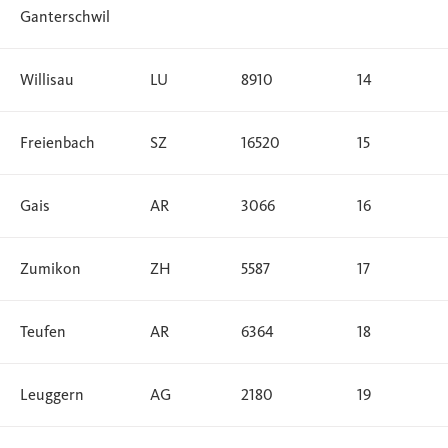
Ganterschwil
Willisau
LU
8910
14
Freienbach
SZ
16520
15
Gais
AR
3066
16
Zumikon
ZH
5587
17
Teufen
AR
6364
18
Leuggern
AG
2180
19