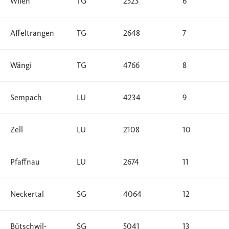
Wilen
TG
2523
6
Affeltrangen
TG
2648
7
Wängi
TG
4766
8
Sempach
LU
4234
9
Zell
LU
2108
10
Pfaffnau
LU
2674
11
Neckertal
SG
4064
12
Bütschwil-
SG
5041
13