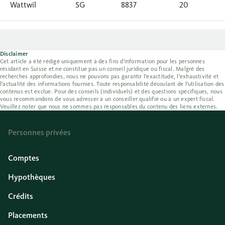
Wattwil
SG
8837
20
Disclaimer
Cet article a été rédigé uniquement à des fins d'information pour les personnes
résidant en Suisse et ne constitue pas un conseil juridique ou fiscal. Malgré des
recherches approfondies, nous ne pouvons pas garantir l'exactitude, l'exhaustivité et
l'actualité des informations fournies. Toute responsabilité découlant de l'utilisation des
contenus est exclue. Pour des conseils (individuels) et des questions spécifiques, nous
vous recommandons de vous adresser à un conseiller qualifié ou à un expert fiscal.
Veuillez noter que nous ne sommes pas responsables du contenu des liens externes.
Personnes privées
Comptes
Hypothèques
Crédits
Placements