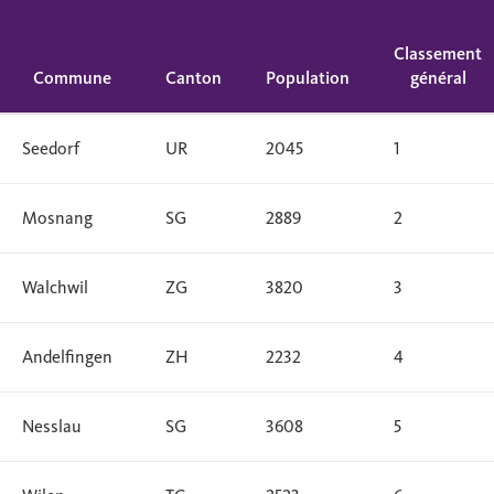
Classement
Commune
Canton
Population
général
Seedorf
UR
2045
1
Mosnang
SG
2889
2
Walchwil
ZG
3820
3
Andelfingen
ZH
2232
4
Nesslau
SG
3608
5