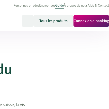
Personnes privées
Entreprises
Guide
À propos de nous
Aide & Contact
Tous les produits
Connexion e-banking
 du
suisse, la vis