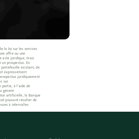
 la loi sur les services
une offre ou une
e acte juridique, mais
i un prospectus. En
portefeuille existant, de
e est expressément
t prospectus juridiquement
es sur
 partie, à l’aide de
enu généré
e artificielle, la Banque
oit pouvant résulter de
vues à intervalles