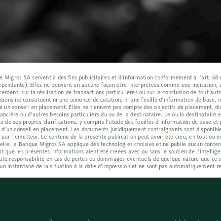
Migros SA servent à des fins publicitaires et d’information conformément à l’art. 68 de
indépendante). Elles ne peuvent en aucune façon être interprétées comme une incitation, 
ment, sur la réalisation de transactions particulières ou sur la conclusion de tout autr
tions ne constituent ni une annonce de cotation, ni une feuille d’information de base, n
ni un conseil en placement. Elles ne tiennent pas compte des objectifs de placement, du 
inancière ou d’autres besoins particuliers du ou de la destinataire. Le ou la destinatair
e de ses propres clarifications, y compris l’étude des feuilles d’information de base e
e d’un conseil en placement. Les documents juridiquement contraignants sont disponibl
 par l’émetteur. Le contenu de la présente publication peut avoir été créé, en tout ou en
tificielle, la Banque Migros SA applique des technologies choisies et ne publie aucun cont
e les présentes informations aient été créées avec ou sans le soutien de l’intelligenc
 toute responsabilité en cas de pertes ou dommages éventuels de quelque nature que ce s
un instantané de la situation à la date d’impression et ne sont pas automatiquement re