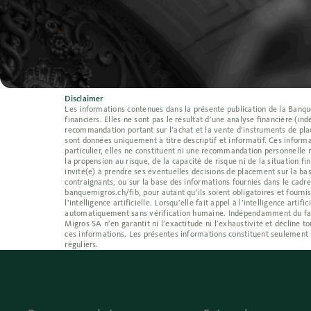
Disclaimer
Les informations contenues dans la présente publication de la Banque 
financiers. Elles ne sont pas le résultat d’une analyse financière (
recommandation portant sur l’achat et la vente d’instruments de place
sont données uniquement à titre descriptif et informatif. Ces informa
particulier, elles ne constituent ni une recommandation personnelle 
la propension au risque, de la capacité de risque ni de la situation f
invité(e) à prendre ses éventuelles décisions de placement sur la bas
contraignants, ou sur la base des informations fournies dans le cadr
banquemigros.ch/fib, pour autant qu’ils soient obligatoires et fournis
l’intelligence artificielle. Lorsqu’elle fait appel à l’intelligence ar
automatiquement sans vérification humaine. Indépendamment du fait qu
Migros SA n’en garantit ni l’exactitude ni l’exhaustivité et décline
ces informations. Les présentes informations constituent seulement 
réguliers.