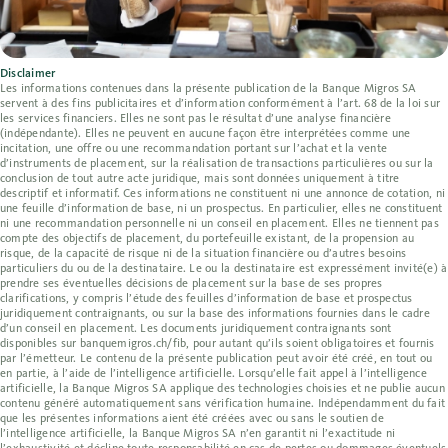
Disclaimer
Les informations contenues dans la présente publication de la Banque Migros SA
servent à des fins publicitaires et d’information conformément à l’art. 68 de la loi sur
les services financiers. Elles ne sont pas le résultat d’une analyse financière
(indépendante). Elles ne peuvent en aucune façon être interprétées comme une
incitation, une offre ou une recommandation portant sur l’achat et la vente
d’instruments de placement, sur la réalisation de transactions particulières ou sur la
conclusion de tout autre acte juridique, mais sont données uniquement à titre
descriptif et informatif. Ces informations ne constituent ni une annonce de cotation, ni
une feuille d’information de base, ni un prospectus. En particulier, elles ne constituent
ni une recommandation personnelle ni un conseil en placement. Elles ne tiennent pas
compte des objectifs de placement, du portefeuille existant, de la propension au
risque, de la capacité de risque ni de la situation financière ou d’autres besoins
particuliers du ou de la destinataire. Le ou la destinataire est expressément invité(e) à
prendre ses éventuelles décisions de placement sur la base de ses propres
clarifications, y compris l’étude des feuilles d’information de base et prospectus
juridiquement contraignants, ou sur la base des informations fournies dans le cadre
d’un conseil en placement. Les documents juridiquement contraignants sont
disponibles sur banquemigros.ch/fib, pour autant qu’ils soient obligatoires et fournis
par l’émetteur. Le contenu de la présente publication peut avoir été créé, en tout ou
en partie, à l’aide de l’intelligence artificielle. Lorsqu’elle fait appel à l’intelligence
artificielle, la Banque Migros SA applique des technologies choisies et ne publie aucun
contenu généré automatiquement sans vérification humaine. Indépendamment du fait
que les présentes informations aient été créées avec ou sans le soutien de
l’intelligence artificielle, la Banque Migros SA n’en garantit ni l’exactitude ni