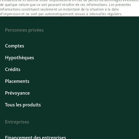
l’exhaustivité et décline toute responsabilité en cas de pertes ou dommages éventuels
de quelque nature que ce soit pouvant résulter de ces informations. Les présentes
informations constituent seulement un instantané de la situation à la date
d’impression et ne sont pas automatiquement revues à intervalles réguliers.
Personnes privées
Comptes
Hypothèques
Crédits
Placements
Prévoyance
Tous les produits
Entreprises
Financement des entreprises