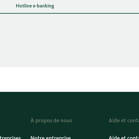
Hotline e-banking
À propos de nous
Aide et cont
treprises
Notre entreprise
Aide et cont