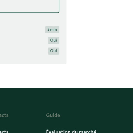
5 min
Oui
Oui
acts
Guide
acts
Évaluation du marché