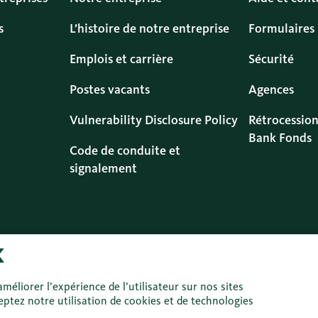
s
L’histoire de notre entreprise
Formulaires
Emplois et carrière
Sécurité
Postes vacants
Agences
Vulnerability Disclosure Policy
Rétrocession
Bank Fonds
Code de conduite et
signalement
Protection des
Informations
Impressum
Droit
méliorer l’expérience de l’utilisateur sur nos sites
données
légales
d’uti
ptez notre utilisation de cookies et de technologies