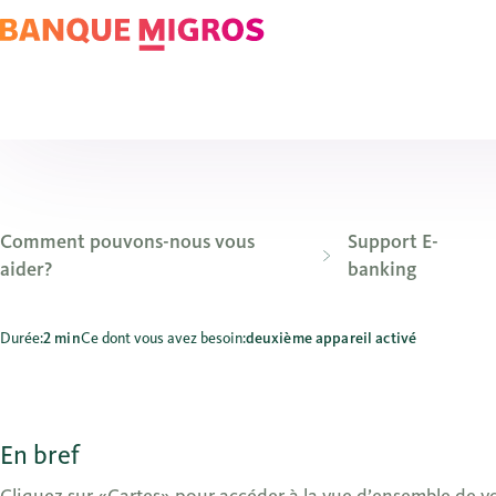
Comment pouvons-nous vous
Support E-
aider?
banking
Où et comment puis-je gérer mes cartes de débit et de créd
Durée:
2 min
Ce dont vous avez besoin:
deuxième appareil activé
En bref