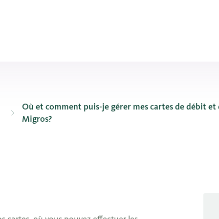
Où et comment puis-je gérer mes cartes de débit et 
Migros?
it de la Banque Migros?