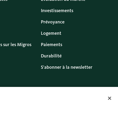
Investissements
Prévoyance
Logement
s sur les Migros
Paiements
Durabilité
S'abonner à la newsletter
s
Cookies
Twitter
Facebook
Blog
Instagram
Youtube
Linkedin
lisation