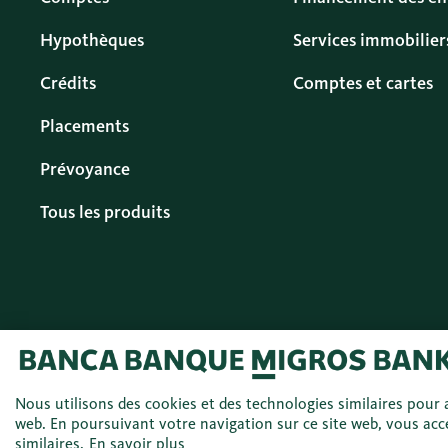
Hypothèques
Services immobilier
Crédits
Comptes et cartes
Placements
Prévoyance
Tous les produits
© 2026 Banque
Français (FR)
Nous utilisons des cookies et des technologies similaires pour a
Migros SA
web. En poursuivant votre navigation sur ce site web, vous acce
similaires.
En savoir plus