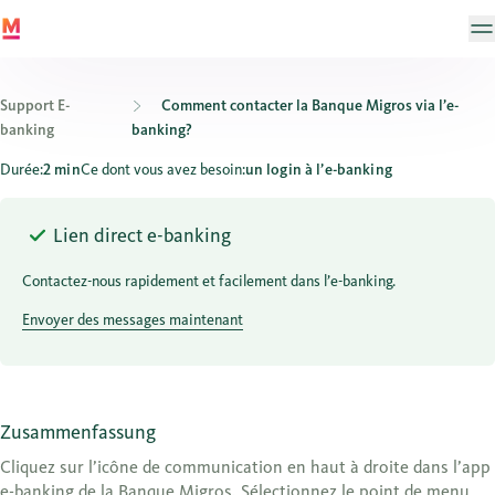
Support E-
Comment contacter la Banque Migros via l’e-
banking
banking?
Comment contacter la Banque Migros via l’e-banking?
Durée:
2 min
Ce dont vous avez besoin:
un login à l’e-banking
Lien direct e-banking
Contactez-nous rapidement et facilement dans l’e-banking.
Envoyer des messages maintenant
Zusammenfassung
Cliquez sur l’icône de communication en haut à droite dans l’app
e-banking de la Banque Migros. Sélectionnez le point de menu