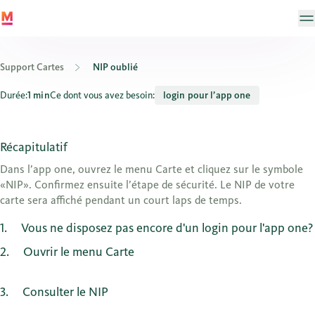
Support Cartes
NIP oublié
Où puis-je voir le NIP de ma carte Visa Debit / carte de crédit?
Durée:
1 min
Ce dont vous avez besoin:
login pour l’app one
Récapitulatif
Dans l’app one, ouvrez le menu Carte et cliquez sur le symbole
«NIP». Confirmez ensuite l’étape de sécurité. Le NIP de votre
carte sera affiché pendant un court laps de temps.
1
Vous ne disposez pas encore d'un login pour l'app one?
2
Ouvrir le menu Carte
3
Consulter le NIP