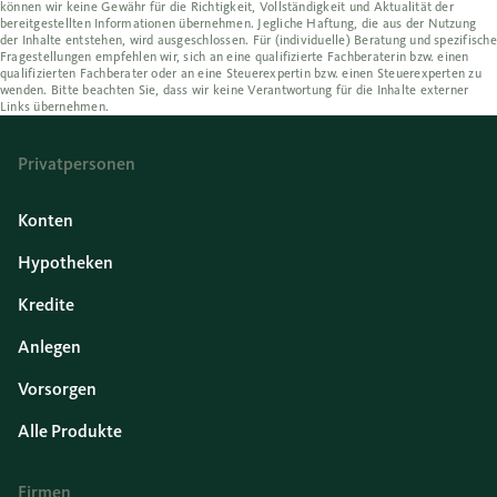
können wir keine Gewähr für die Richtigkeit, Vollständigkeit und Aktualität der
bereitgestellten Informationen übernehmen. Jegliche Haftung, die aus der Nutzung
der Inhalte entstehen, wird ausgeschlossen. Für (individuelle) Beratung und spezifische
Fragestellungen empfehlen wir, sich an eine qualifizierte Fachberaterin bzw. einen
qualifizierten Fachberater oder an eine Steuerexpertin bzw. einen Steuerexperten zu
wenden. Bitte beachten Sie, dass wir keine Verantwortung für die Inhalte externer
Links übernehmen.
Privatpersonen
Konten
Hypotheken
Kredite
Anlegen
Vorsorgen
Alle Produkte
Firmen