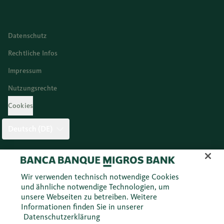
Datenschutz
Rechtliche Infos
Impressum
Nutzungsrechte
Cookies
Deutsch (DE)
Twitter
Facebook
Blog
Instagram
Youtube
Linkedi
Wir verwenden technisch notwendige Cookies
und ähnliche notwendige Technologien, um
unsere Webseiten zu betreiben. Weitere
© 2026 Migros Bank AG
Informationen finden Sie in unserer
Datenschutzerklärung