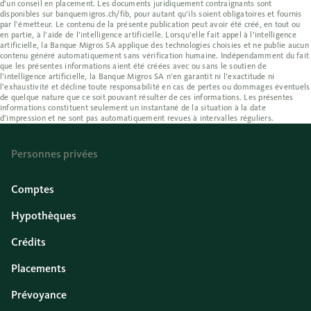
d’un conseil en placement. Les documents juridiquement contraignants sont
disponibles sur banquemigros.ch/fib, pour autant qu’ils soient obligatoires et fournis
par l’émetteur. Le contenu de la présente publication peut avoir été créé, en tout ou
en partie, à l’aide de l’intelligence artificielle. Lorsqu’elle fait appel à l’intelligence
artificielle, la Banque Migros SA applique des technologies choisies et ne publie aucun
contenu généré automatiquement sans vérification humaine. Indépendamment du fait
que les présentes informations aient été créées avec ou sans le soutien de
l’intelligence artificielle, la Banque Migros SA n’en garantit ni l’exactitude ni
l’exhaustivité et décline toute responsabilité en cas de pertes ou dommages éventuels
de quelque nature que ce soit pouvant résulter de ces informations. Les présentes
informations constituent seulement un instantané de la situation à la date
d’impression et ne sont pas automatiquement revues à intervalles réguliers.
Personnes privées
Comptes
Hypothèques
Crédits
Placements
Prévoyance