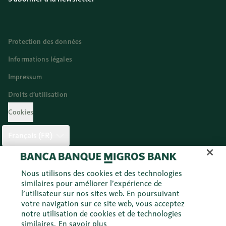
Protection des données
Informations légales
Impressum
Droits d’utilisation
Cookies
Français (FR)
Twitter
Facebook
Blog
Instagram
Youtube
Linkedi
Nous utilisons des cookies et des technologies
similaires pour améliorer l’expérience de
l’utilisateur sur nos sites web. En poursuivant
votre navigation sur ce site web, vous acceptez
© 2026 Banque Migros SA
notre utilisation de cookies et de technologies
similaires.
En savoir plus