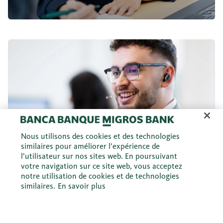
Agent/Agente de centre de service à la clientèle
Compétent et humain
Nous utilisons des cookies et des technologies
similaires pour améliorer l’expérience de
Agent/Agente de
l’utilisateur sur nos sites web. En poursuivant
votre navigation sur ce site web, vous acceptez
centre de service à la
notre utilisation de cookies et de technologies
similaires.
En savoir plus
clientèle